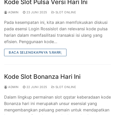
Kode Slot Pulsa Versi Hari Ini
ADMIN
23 JUNI 2025
SLOT ONLINE
Pada kesempatan ini, kita akan memfokuskan diskusi
pada esensi Login Rossislot dan relevansi kode pulsa
harian dalam memfasilitasi transaksi isi ulang yang
efisien. Penggunaan kode…
BACA SELENGKAPNYA %RARR;
Kode Slot Bonanza Hari Ini
ADMIN
22 JUNI 2025
SLOT ONLINE
Dalam lingkup permainan slot qqstar keberadaan kode
Bonanza hari ini merupakah unsur esensial yang
mengembangkan peluang pemain untuk mendapatkan