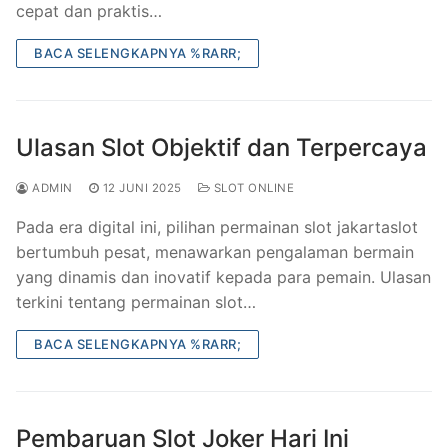
cepat dan praktis…
BACA SELENGKAPNYA %RARR;
Ulasan Slot Objektif dan Terpercaya
ADMIN
12 JUNI 2025
SLOT ONLINE
Pada era digital ini, pilihan permainan slot jakartaslot
bertumbuh pesat, menawarkan pengalaman bermain
yang dinamis dan inovatif kepada para pemain. Ulasan
terkini tentang permainan slot…
BACA SELENGKAPNYA %RARR;
Pembaruan Slot Joker Hari Ini