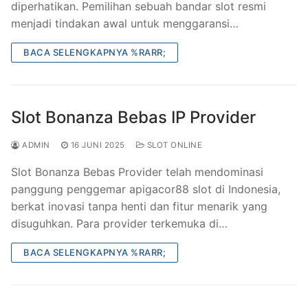
diperhatikan. Pemilihan sebuah bandar slot resmi
menjadi tindakan awal untuk menggaransi…
BACA SELENGKAPNYA %RARR;
Slot Bonanza Bebas IP Provider
ADMIN
16 JUNI 2025
SLOT ONLINE
Slot Bonanza Bebas Provider telah mendominasi
panggung penggemar apigacor88 slot di Indonesia,
berkat inovasi tanpa henti dan fitur menarik yang
disuguhkan. Para provider terkemuka di…
BACA SELENGKAPNYA %RARR;