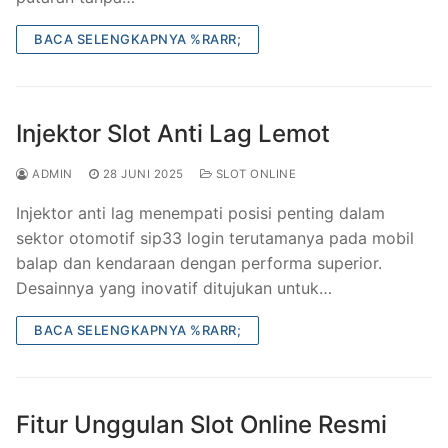
BACA SELENGKAPNYA %RARR;
Injektor Slot Anti Lag Lemot
ADMIN
28 JUNI 2025
SLOT ONLINE
Injektor anti lag menempati posisi penting dalam
sektor otomotif sip33 login terutamanya pada mobil
balap dan kendaraan dengan performa superior.
Desainnya yang inovatif ditujukan untuk…
BACA SELENGKAPNYA %RARR;
Fitur Unggulan Slot Online Resmi