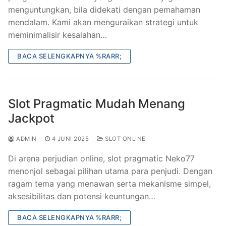
menguntungkan, bila didekati dengan pemahaman
mendalam. Kami akan menguraikan strategi untuk
meminimalisir kesalahan…
BACA SELENGKAPNYA %RARR;
Slot Pragmatic Mudah Menang
Jackpot
ADMIN
4 JUNI 2025
SLOT ONLINE
Di arena perjudian online, slot pragmatic Neko77
menonjol sebagai pilihan utama para penjudi. Dengan
ragam tema yang menawan serta mekanisme simpel,
aksesibilitas dan potensi keuntungan…
BACA SELENGKAPNYA %RARR;