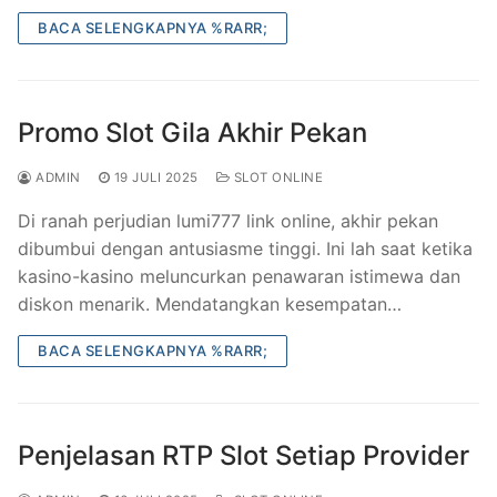
BACA SELENGKAPNYA %RARR;
Promo Slot Gila Akhir Pekan
ADMIN
19 JULI 2025
SLOT ONLINE
Di ranah perjudian lumi777 link online, akhir pekan
dibumbui dengan antusiasme tinggi. Ini lah saat ketika
kasino-kasino meluncurkan penawaran istimewa dan
diskon menarik. Mendatangkan kesempatan…
BACA SELENGKAPNYA %RARR;
Penjelasan RTP Slot Setiap Provider