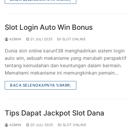
Slot Login Auto Win Bonus
ADMIN
21 JULI 2025
SLOT ONLINE
Dunia slot online karun138 menghadirkan sistem login
auto win, sebuah mekanisme yang merubah perspektif
tentang kemudahan dan keuntungan dalam bermain.
Memahami mekanisme ini memungkinkan pemain…
BACA SELENGKAPNYA %RARR;
Tips Dapat Jackpot Slot Dana
ADMIN
20 JULI 2025
SLOT ONLINE