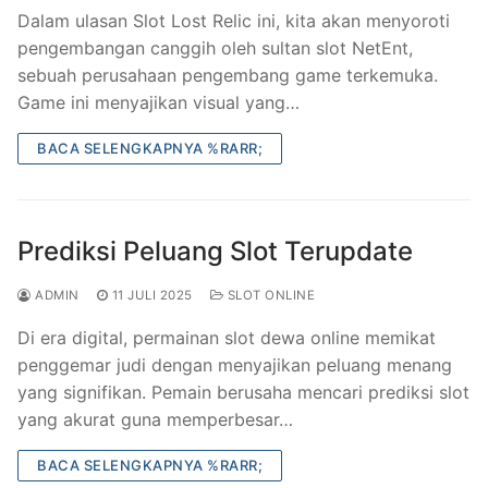
Dalam ulasan Slot Lost Relic ini, kita akan menyoroti
pengembangan canggih oleh sultan slot NetEnt,
sebuah perusahaan pengembang game terkemuka.
Game ini menyajikan visual yang…
BACA SELENGKAPNYA %RARR;
Prediksi Peluang Slot Terupdate
ADMIN
11 JULI 2025
SLOT ONLINE
Di era digital, permainan slot dewa online memikat
penggemar judi dengan menyajikan peluang menang
yang signifikan. Pemain berusaha mencari prediksi slot
yang akurat guna memperbesar…
BACA SELENGKAPNYA %RARR;