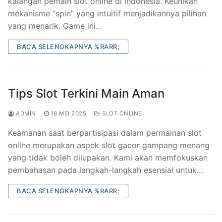
kalangan pemain slot online di Indonesia. Keunikan
mekanisme “spin” yang intuitif menjadikannya pilihan
yang menarik. Game ini…
BACA SELENGKAPNYA %RARR;
Tips Slot Terkini Main Aman
ADMIN
18 MEI 2025
SLOT ONLINE
Keamanan saat berpartisipasi dalam permainan slot
online merupakan aspek slot gacor gampang menang
yang tidak boleh dilupakan. Kami akan memfokuskan
pembahasan pada langkah-langkah esensial untuk…
BACA SELENGKAPNYA %RARR;