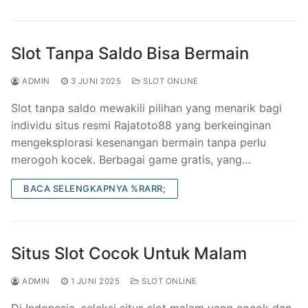
Slot Tanpa Saldo Bisa Bermain
ADMIN
3 JUNI 2025
SLOT ONLINE
Slot tanpa saldo mewakili pilihan yang menarik bagi
individu situs resmi Rajatoto88 yang berkeinginan
mengeksplorasi kesenangan bermain tanpa perlu
merogoh kocek. Berbagai game gratis, yang…
BACA SELENGKAPNYA %RARR;
Situs Slot Cocok Untuk Malam
ADMIN
1 JUNI 2025
SLOT ONLINE
Di Indonesia, seleksi situs slot malam yang cocok dan