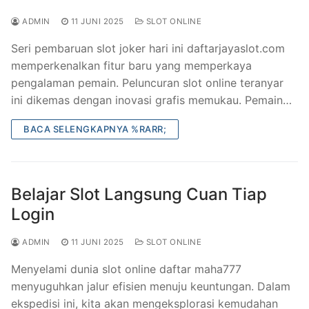
ADMIN
11 JUNI 2025
SLOT ONLINE
Seri pembaruan slot joker hari ini daftarjayaslot.com
memperkenalkan fitur baru yang memperkaya
pengalaman pemain. Peluncuran slot online teranyar
ini dikemas dengan inovasi grafis memukau. Pemain…
BACA SELENGKAPNYA %RARR;
Belajar Slot Langsung Cuan Tiap
Login
ADMIN
11 JUNI 2025
SLOT ONLINE
Menyelami dunia slot online daftar maha777
menyuguhkan jalur efisien menuju keuntungan. Dalam
ekspedisi ini, kita akan mengeksplorasi kemudahan