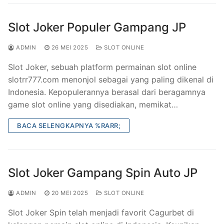
Slot Joker Populer Gampang JP
ADMIN
26 MEI 2025
SLOT ONLINE
Slot Joker, sebuah platform permainan slot online
slotrr777.com menonjol sebagai yang paling dikenal di
Indonesia. Kepopulerannya berasal dari beragamnya
game slot online yang disediakan, memikat…
BACA SELENGKAPNYA %RARR;
Slot Joker Gampang Spin Auto JP
ADMIN
20 MEI 2025
SLOT ONLINE
Slot Joker Spin telah menjadi favorit Cagurbet di