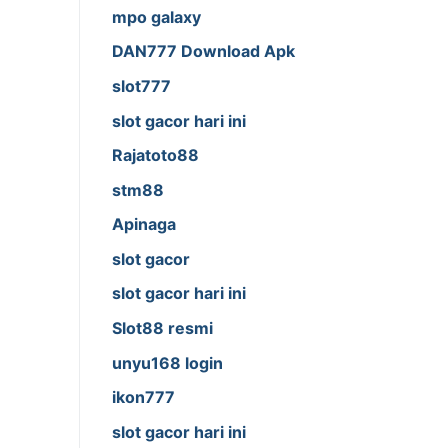
mpo galaxy
DAN777 Download Apk
slot777
slot gacor hari ini
Rajatoto88
stm88
Apinaga
slot gacor
slot gacor hari ini
Slot88 resmi
unyu168 login
ikon777
slot gacor hari ini