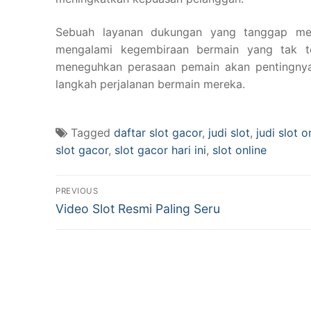
Sebuah layanan dukungan yang tanggap mem
mengalami kegembiraan bermain yang tak t
meneguhkan perasaan pemain akan pentingnya
langkah perjalanan bermain mereka.
Tagged
daftar slot gacor
,
judi slot
,
judi slot o
slot gacor
,
slot gacor hari ini
,
slot online
Navigasi
PREVIOUS
Previous
pos
Video Slot Resmi Paling Seru
post: