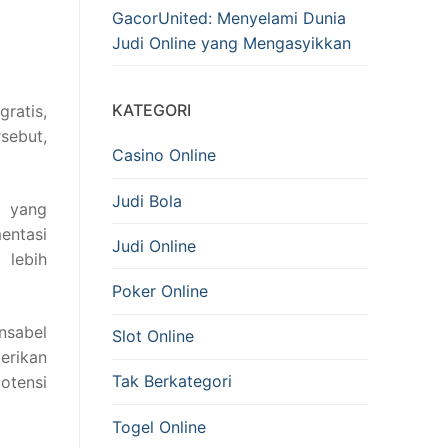
GacorUnited: Menyelami Dunia
Judi Online yang Mengasyikkan
KATEGORI
ratis,
sebut,
Casino Online
Judi Bola
, yang
entasi
Judi Online
 lebih
Poker Online
nsabel
Slot Online
erikan
Tak Berkategori
otensi
Togel Online