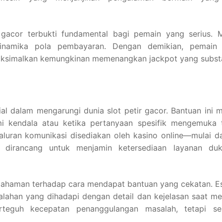
r gacor terbukti fundamental bagi pemain yang serius. 
inamika pola pembayaran. Dengan demikian, pemain
aksimalkan kemungkinan memenangkan jackpot yang substa
l dalam mengarungi dunia slot petir gacor. Bantuan ini m
 kendala atau ketika pertanyaan spesifik mengemuka t
luran komunikasi disediakan oleh kasino online—mulai dar
a dirancang untuk menjamin ketersediaan layanan du
ahaman terhadap cara mendapat bantuan yang cekatan. Es
lahan yang dihadapi dengan detail dan kejelasan saat m
eguh kecepatan penanggulangan masalah, tetapi se