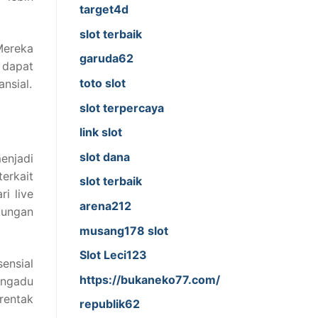
target4d
slot terbaik
Mereka
garuda62
 dapat
toto slot
nsial.
slot terpercaya
link slot
slot dana
enjadi
erkait
slot terbaik
i live
arena212
kungan
musang178 slot
Slot Leci123
ensial
https://bukaneko77.com/
engadu
rentak
republik62