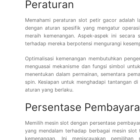
Peraturan
Memahami peraturan slot petir gacor adalah l
dengan aturan spesifik yang mengatur operasi
meraih kemenangan. Aspek-aspek ini secara 
terhadap mereka berpotensi mengurangi kesem
Optimalisasi kemenangan membutuhkan pengena
menguasai mekanisme dan fungsi simbol untuk
menentukan dalam permainan, sementara pemah
spin. Kesiapan untuk menghadapi tantangan di
aturan yang berlaku.
Persentase Pembayar
Memilih mesin slot dengan persentase pembayara
yang mendalam terhadap berbagai mesin slot 
kemenangan. Ini meniscayakan pemilihan