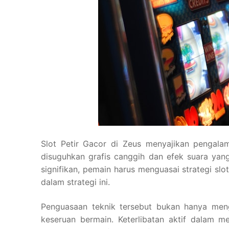
Slot Petir Gacor di Zeus menyajikan pengal
disuguhkan grafis canggih dan efek suara ya
signifikan, pemain harus menguasai strategi slo
dalam strategi ini.
Penguasaan teknik tersebut bukan hanya meng
keseruan bermain. Keterlibatan aktif dalam 