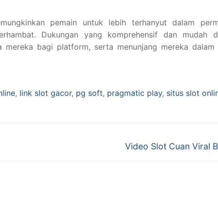
ungkinkan pemain untuk lebih terhanyut dalam perm
erhambat. Dukungan yang komprehensif dan mudah d
 mereka bagi platform, serta menunjang mereka dalam 
nline
,
link slot gacor
,
pg soft
,
pragmatic play
,
situs slot onli
Next
Video Slot Cuan Viral 
post: