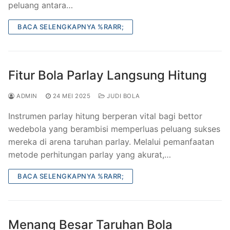
peluang antara…
BACA SELENGKAPNYA %RARR;
Fitur Bola Parlay Langsung Hitung
ADMIN
24 MEI 2025
JUDI BOLA
Instrumen parlay hitung berperan vital bagi bettor
wedebola yang berambisi memperluas peluang sukses
mereka di arena taruhan parlay. Melalui pemanfaatan
metode perhitungan parlay yang akurat,…
BACA SELENGKAPNYA %RARR;
Menang Besar Taruhan Bola