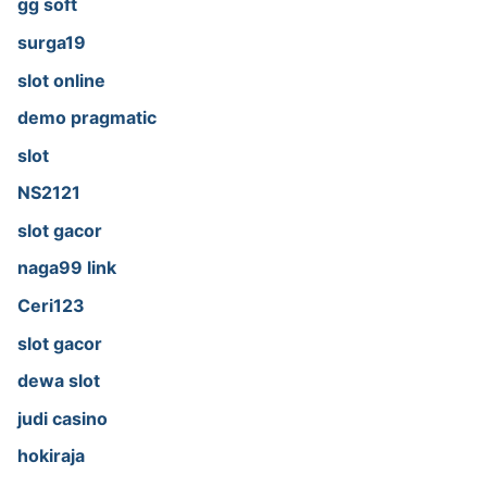
gg soft
surga19
slot online
demo pragmatic
slot
NS2121
slot gacor
naga99 link
Ceri123
slot gacor
dewa slot
judi casino
hokiraja