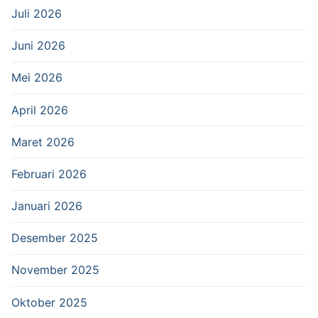
Juli 2026
Juni 2026
Mei 2026
April 2026
Maret 2026
Februari 2026
Januari 2026
Desember 2025
November 2025
Oktober 2025