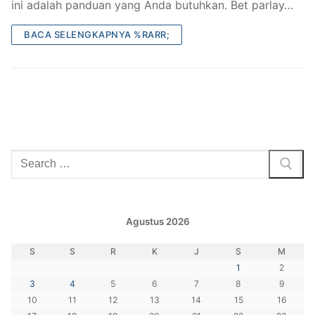
ini adalah panduan yang Anda butuhkan. Bet parlay…
BACA SELENGKAPNYA %RARR;
Cari:
Agustus 2026
S
S
R
K
J
S
M
1
2
3
4
5
6
7
8
9
10
11
12
13
14
15
16