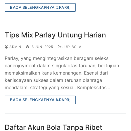
BACA SELENGKAPNYA %RARR;
Tips Mix Parlay Untung Harian
ADMIN
13 JUNI 2025
JUDI BOLA
Parlay, yang mengintegrasikan beragam seleksi
canenjoyment dalam singularitas taruhan, bertujuan
memaksimalkan kans kemenangan. Esensi dari
keniscayaan sukses dalam taruhan olahraga
mendalami strategi yang sesuai. Kompleksitas…
BACA SELENGKAPNYA %RARR;
Daftar Akun Bola Tanpa Ribet