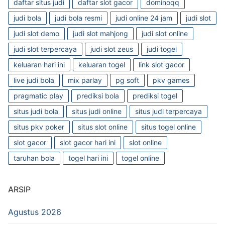
daftar situs judi
daftar slot gacor
dominoqq
judi bola
judi bola resmi
judi online 24 jam
judi slot
judi slot demo
judi slot mahjong
judi slot online
judi slot terpercaya
judi slot zeus
judi togel
keluaran hari ini
keluaran togel
link slot gacor
live judi bola
mix parlay
pg soft
pkv games
pragmatic play
prediksi bola
prediksi togel
situs judi bola
situs judi online
situs judi terpercaya
situs pkv poker
situs slot online
situs togel online
slot gacor
slot gacor hari ini
slot online
taruhan bola
togel hari ini
togel online
ARSIP
Agustus 2026