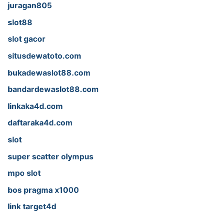
juragan805
slot88
slot gacor
situsdewatoto.com
bukadewaslot88.com
bandardewaslot88.com
linkaka4d.com
daftaraka4d.com
slot
super scatter olympus
mpo slot
bos pragma x1000
link target4d