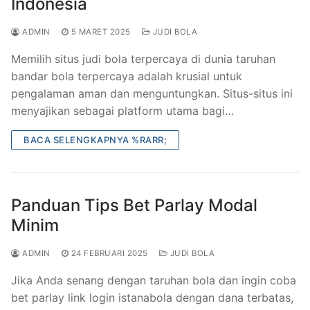
Indonesia
ADMIN
5 MARET 2025
JUDI BOLA
Memilih situs judi bola terpercaya di dunia taruhan
bandar bola terpercaya adalah krusial untuk
pengalaman aman dan menguntungkan. Situs-situs ini
menyajikan sebagai platform utama bagi…
BACA SELENGKAPNYA %RARR;
Panduan Tips Bet Parlay Modal
Minim
ADMIN
24 FEBRUARI 2025
JUDI BOLA
Jika Anda senang dengan taruhan bola dan ingin coba
bet parlay link login istanabola dengan dana terbatas,