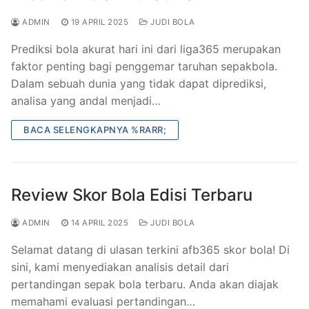
ADMIN
19 APRIL 2025
JUDI BOLA
Prediksi bola akurat hari ini dari liga365 merupakan
faktor penting bagi penggemar taruhan sepakbola.
Dalam sebuah dunia yang tidak dapat diprediksi,
analisa yang andal menjadi…
BACA SELENGKAPNYA %RARR;
Review Skor Bola Edisi Terbaru
ADMIN
14 APRIL 2025
JUDI BOLA
Selamat datang di ulasan terkini afb365 skor bola! Di
sini, kami menyediakan analisis detail dari
pertandingan sepak bola terbaru. Anda akan diajak
memahami evaluasi pertandingan…