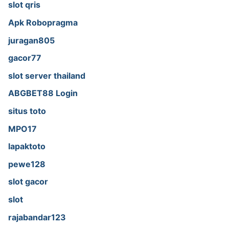
slot qris
Apk Robopragma
juragan805
gacor77
slot server thailand
ABGBET88 Login
situs toto
MPO17
lapaktoto
pewe128
slot gacor
slot
rajabandar123