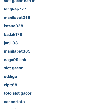
slot gacor hari ini
lengkap777
manilabet365
istana338
badak178
janji 33
manilabet365
naga99 link
slot gacor
oddigo
cipit88
toto slot gacor
cancertoto