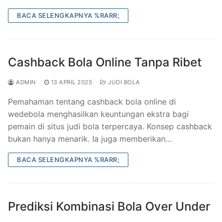
BACA SELENGKAPNYA %RARR;
Cashback Bola Online Tanpa Ribet
ADMIN
13 APRIL 2025
JUDI BOLA
Pemahaman tentang cashback bola online di
wedebola menghasilkan keuntungan ekstra bagi
pemain di situs judi bola terpercaya. Konsep cashback
bukan hanya menarik. Ia juga memberikan…
BACA SELENGKAPNYA %RARR;
Prediksi Kombinasi Bola Over Under