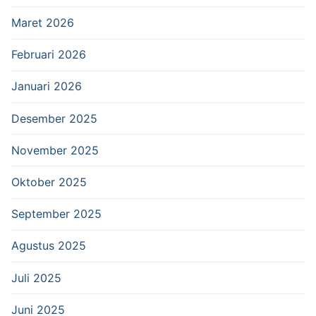
Maret 2026
Februari 2026
Januari 2026
Desember 2025
November 2025
Oktober 2025
September 2025
Agustus 2025
Juli 2025
Juni 2025