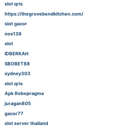
slot qris
https://thegrovebendkitchen.com/
slot gacor
nos138
slot
IDBERKAH
SBOBET88
sydney303
slot qris
Apk Robopragma
juragan805
gacor77
slot server thailand