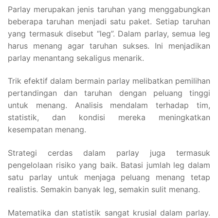
Parlay merupakan jenis taruhan yang menggabungkan
beberapa taruhan menjadi satu paket. Setiap taruhan
yang termasuk disebut “leg”. Dalam parlay, semua leg
harus menang agar taruhan sukses. Ini menjadikan
parlay menantang sekaligus menarik.
Trik efektif dalam bermain parlay melibatkan pemilihan
pertandingan dan taruhan dengan peluang tinggi
untuk menang. Analisis mendalam terhadap tim,
statistik, dan kondisi mereka meningkatkan
kesempatan menang.
Strategi cerdas dalam parlay juga termasuk
pengelolaan risiko yang baik. Batasi jumlah leg dalam
satu parlay untuk menjaga peluang menang tetap
realistis. Semakin banyak leg, semakin sulit menang.
Matematika dan statistik sangat krusial dalam parlay.