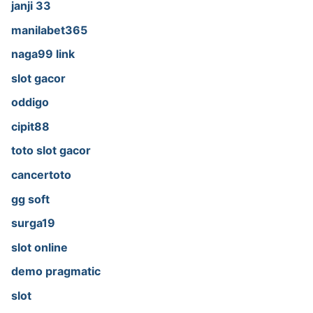
janji 33
manilabet365
naga99 link
slot gacor
oddigo
cipit88
toto slot gacor
cancertoto
gg soft
surga19
slot online
demo pragmatic
slot