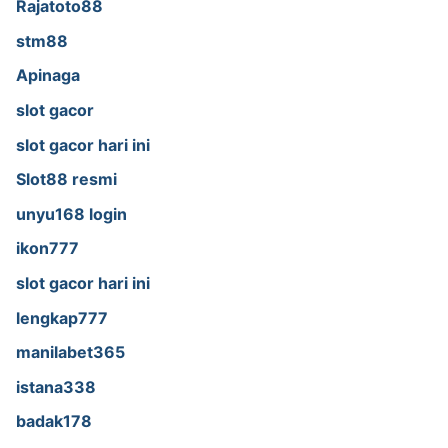
Rajatoto88
stm88
Apinaga
slot gacor
slot gacor hari ini
Slot88 resmi
unyu168 login
ikon777
slot gacor hari ini
lengkap777
manilabet365
istana338
badak178