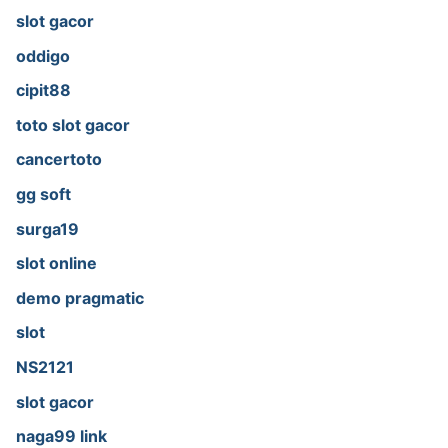
slot gacor
oddigo
cipit88
toto slot gacor
cancertoto
gg soft
surga19
slot online
demo pragmatic
slot
NS2121
slot gacor
naga99 link