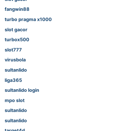
fangwin88
turbo pragma x1000
slot gacor
turbox500
slot777
virusbola
sultanlido
liga365
sultanlido login
mpo slot
sultanlido
sultanlido
target4d