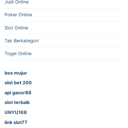
Judi Online
Poker Online
Slot Online
Tak Berkategori
Togel Online
bos mujur
slot bet 200
api gacor88
slot terbaik
UNYU168
link slot77