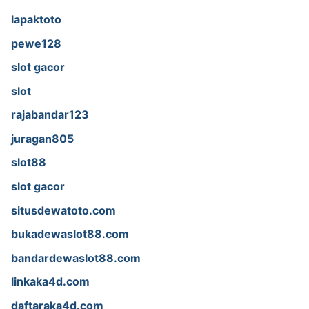
lapaktoto
pewe128
slot gacor
slot
rajabandar123
juragan805
slot88
slot gacor
situsdewatoto.com
bukadewaslot88.com
bandardewaslot88.com
linkaka4d.com
daftaraka4d.com