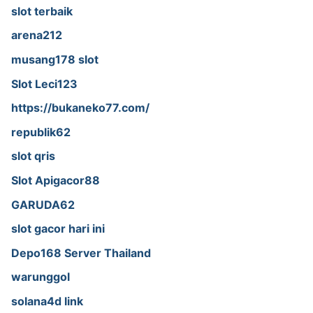
slot terbaik
arena212
musang178 slot
Slot Leci123
https://bukaneko77.com/
republik62
slot qris
Slot Apigacor88
GARUDA62
slot gacor hari ini
Depo168 Server Thailand
warunggol
solana4d link