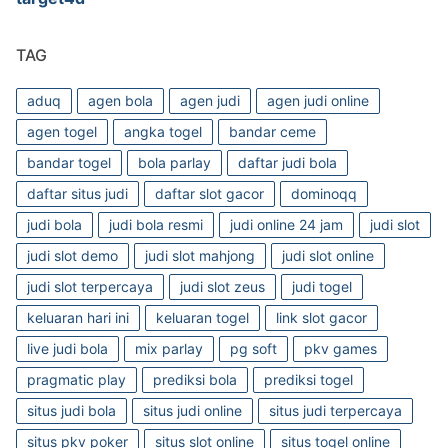
TAG
aduq
agen bola
agen judi
agen judi online
agen togel
angka togel
bandar ceme
bandar togel
bola parlay
daftar judi bola
daftar situs judi
daftar slot gacor
dominoqq
judi bola
judi bola resmi
judi online 24 jam
judi slot
judi slot demo
judi slot mahjong
judi slot online
judi slot terpercaya
judi slot zeus
judi togel
keluaran hari ini
keluaran togel
link slot gacor
live judi bola
mix parlay
pg soft
pkv games
pragmatic play
prediksi bola
prediksi togel
situs judi bola
situs judi online
situs judi terpercaya
situs pkv poker
situs slot online
situs togel online