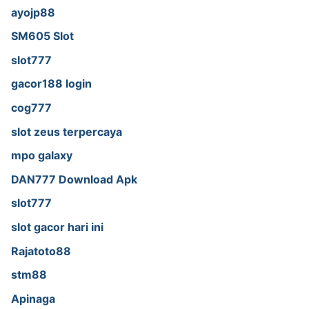
ayojp88
SM605 Slot
slot777
gacor188 login
cog777
slot zeus terpercaya
mpo galaxy
DAN777 Download Apk
slot777
slot gacor hari ini
Rajatoto88
stm88
Apinaga