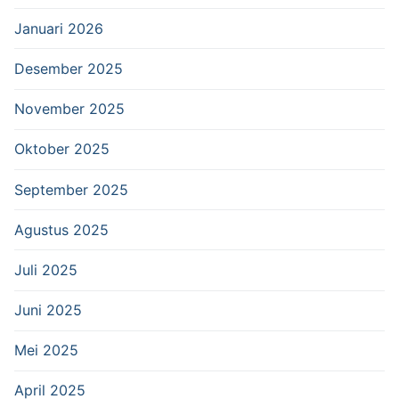
Januari 2026
Desember 2025
November 2025
Oktober 2025
September 2025
Agustus 2025
Juli 2025
Juni 2025
Mei 2025
April 2025