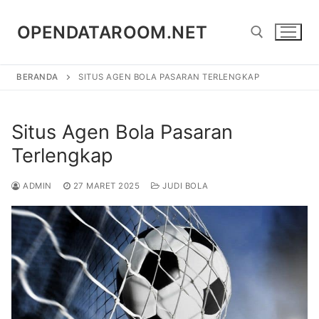
Lompat
ke
OPENDATAROOM.NET
konten
BERANDA
SITUS AGEN BOLA PASARAN TERLENGKAP
Cari:
Situs Agen Bola Pasaran
Terlengkap
ADMIN
27 MARET 2025
JUDI BOLA