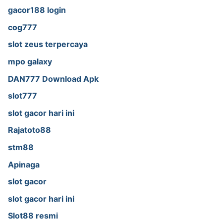
gacor188 login
cog777
slot zeus terpercaya
mpo galaxy
DAN777 Download Apk
slot777
slot gacor hari ini
Rajatoto88
stm88
Apinaga
slot gacor
slot gacor hari ini
Slot88 resmi