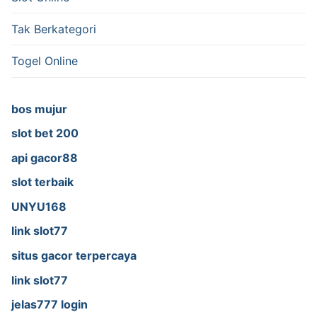
Tak Berkategori
Togel Online
bos mujur
slot bet 200
api gacor88
slot terbaik
UNYU168
link slot77
situs gacor terpercaya
link slot77
jelas777 login