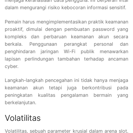
menjaga kerahasiaan data pengguna. Ini berperan vital
dalam mengurangi risiko kebocoran informasi sensitif.
Pemain harus mengimplementasikan praktik keamanan
proaktif, dimulai dengan pembuatan password yang
kompleks dan perbaruan keamanan akun secara
berkala. Penggunaan perangkat personal dan
penghindaran jaringan Wi-Fi publik menawarkan
lapisan perlindungan tambahan terhadap ancaman
cyber.
Langkah-langkah pencegahan ini tidak hanya menjaga
keamanan akun tetapi juga berkontribusi pada
peningkatan kualitas pengalaman bermain yang
berkelanjutan.
Volatilitas
Volatilitas, sebuah parameter krusial dalam arena slot,