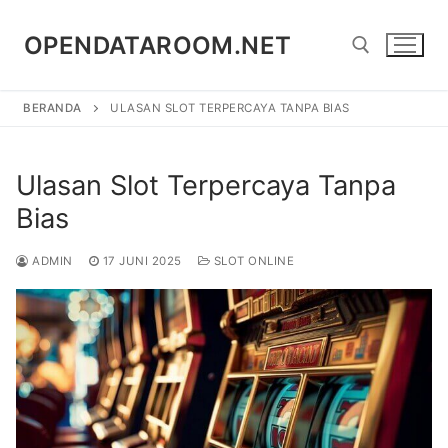
Lompat
ke
OPENDATAROOM.NET
konten
BERANDA
ULASAN SLOT TERPERCAYA TANPA BIAS
Cari:
Ulasan Slot Terpercaya Tanpa
Bias
ADMIN
17 JUNI 2025
SLOT ONLINE