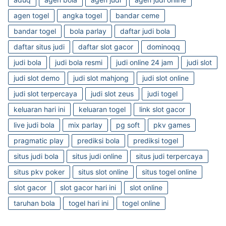
agen togel
angka togel
bandar ceme
bandar togel
bola parlay
daftar judi bola
daftar situs judi
daftar slot gacor
dominoqq
judi bola
judi bola resmi
judi online 24 jam
judi slot
judi slot demo
judi slot mahjong
judi slot online
judi slot terpercaya
judi slot zeus
judi togel
keluaran hari ini
keluaran togel
link slot gacor
live judi bola
mix parlay
pg soft
pkv games
pragmatic play
prediksi bola
prediksi togel
situs judi bola
situs judi online
situs judi terpercaya
situs pkv poker
situs slot online
situs togel online
slot gacor
slot gacor hari ini
slot online
taruhan bola
togel hari ini
togel online