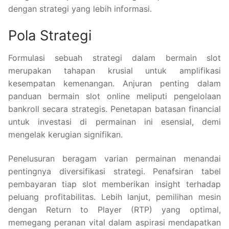
dengan strategi yang lebih informasi.
Pola Strategi
Formulasi sebuah strategi dalam bermain slot
merupakan tahapan krusial untuk amplifikasi
kesempatan kemenangan. Anjuran penting dalam
panduan bermain slot online meliputi pengelolaan
bankroll secara strategis. Penetapan batasan financial
untuk investasi di permainan ini esensial, demi
mengelak kerugian signifikan.
Penelusuran beragam varian permainan menandai
pentingnya diversifikasi strategi. Penafsiran tabel
pembayaran tiap slot memberikan insight terhadap
peluang profitabilitas. Lebih lanjut, pemilihan mesin
dengan Return to Player (RTP) yang optimal,
memegang peranan vital dalam aspirasi mendapatkan