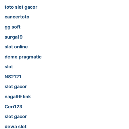
toto slot gacor
cancertoto
gg soft
surga19
slot online
demo pragmatic
slot
NS2121
slot gacor
naga99 link
Ceri123
slot gacor
dewa slot