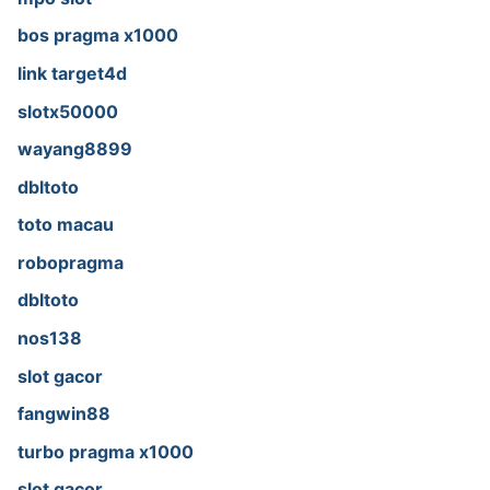
bos pragma x1000
link target4d
slotx50000
wayang8899
dbltoto
toto macau
robopragma
dbltoto
nos138
slot gacor
fangwin88
turbo pragma x1000
slot gacor