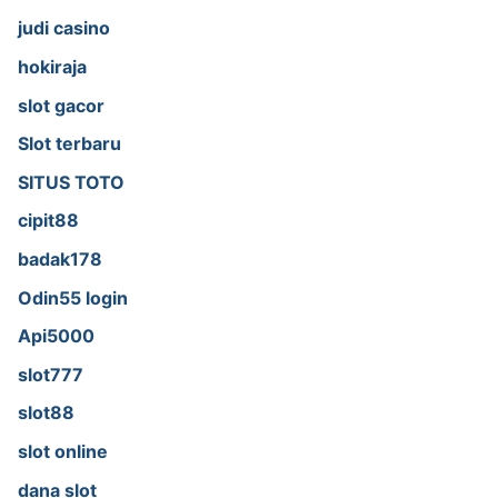
judi casino
hokiraja
slot gacor
Slot terbaru
SITUS TOTO
cipit88
badak178
Odin55 login
Api5000
slot777
slot88
slot online
dana slot