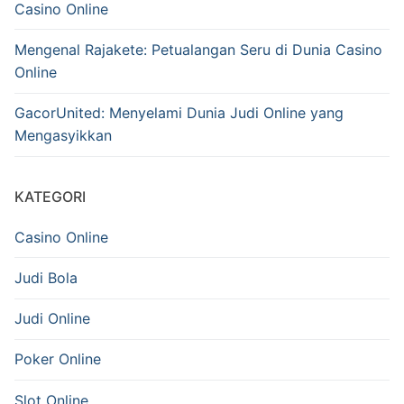
Casino Online
Mengenal Rajakete: Petualangan Seru di Dunia Casino
Online
GacorUnited: Menyelami Dunia Judi Online yang
Mengasyikkan
KATEGORI
Casino Online
Judi Bola
Judi Online
Poker Online
Slot Online