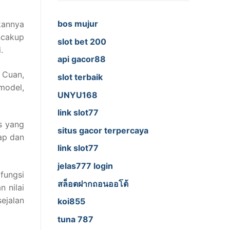
bos mujur
kannya
ncakup
slot bet 200
.
api gacor88
 Cuan,
slot terbaik
model,
UNYU168
link slot77
s yang
situs gacor terpercaya
ap dan
link slot77
jelas777 login
fungsi
สล็อตฝากถอนออโต้
 nilai
ejalan
koi855
tuna 787