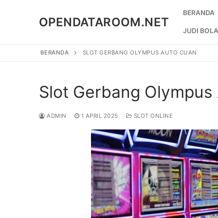
Lompat
BERANDA
ke
OPENDATAROOM.NET
konten
JUDI BOL
BERANDA
SLOT GERBANG OLYMPUS AUTO CUAN
Slot Gerbang Olympus
ADMIN
1 APRIL 2025
SLOT ONLINE