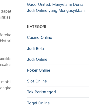
GacorUnited: Menyelami Dunia
Judi Online yang Mengasyikkan
 dapat
fikasi
KATEGORI
Mereka
Casino Online
istori
Judi Bola
miliki
Judi Online
nsaksi
Poker Online
Slot Online
 mobil
jangka
Tak Berkategori
.
Togel Online