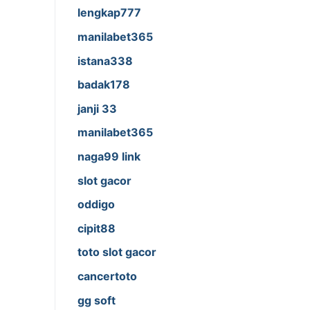
lengkap777
manilabet365
istana338
badak178
janji 33
manilabet365
naga99 link
slot gacor
oddigo
cipit88
toto slot gacor
cancertoto
gg soft