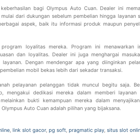
keberhasilan bagi Olympus Auto Cuan. Dealer ini mema
 mulai dari dukungan sebelum pembelian hingga layanan s
erbagai aspek, baik itu informasi produk maupun penyel
program loyalitas mereka. Program ini menawarkan in
asan dan loyalitas. Dealer ini juga menghargai masuka
 layanan. Dengan mendengar apa yang diinginkan pela
mbelian mobil bekas lebih dari sekadar transaksi.
nah pelayanan pelanggan tidak muncul begitu saja. B
up, mengakui dedikasi mereka dalam memberi layanan 
, melainkan bukti kemampuan mereka dalam menyajika
h Olympus Auto Cuan adalah pilihan yang bijaksana.
nline
,
link slot gacor
,
pg soft
,
pragmatic play
,
situs slot onli