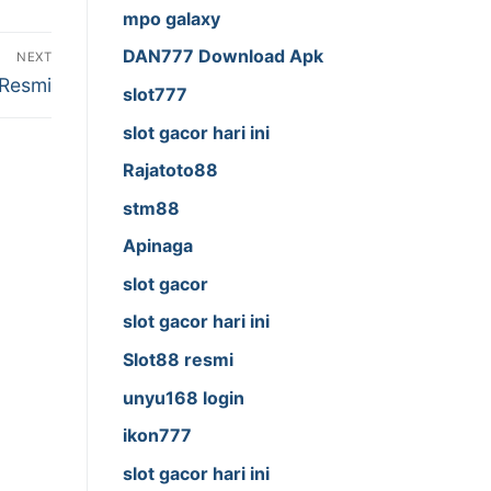
mpo galaxy
DAN777 Download Apk
NEXT
 Resmi
slot777
slot gacor hari ini
Rajatoto88
stm88
Apinaga
slot gacor
slot gacor hari ini
Slot88 resmi
unyu168 login
ikon777
slot gacor hari ini