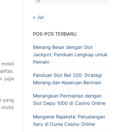
31
« Jul
POS-POS TERBARU
Menang Besar dengan Slot
Jackpot: Panduan Lengkap untuk
Pemain
mobil
litas.
Panduan Slot Bet 200: Strategi
i juga
Menang dan Keseruan Bermain
Menangkan Permainan dengan
m yang
Slot Depo 1000 di Casino Online
 mobil
Mengenal Rajakete: Petualangan
Seru di Dunia Casino Online