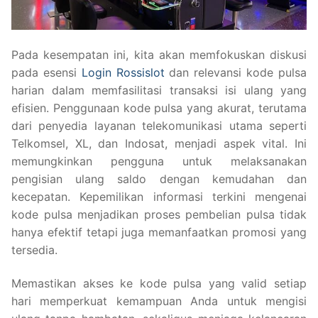
Pada kesempatan ini, kita akan memfokuskan diskusi
pada esensi
Login Rossislot
dan relevansi kode pulsa
harian dalam memfasilitasi transaksi isi ulang yang
efisien. Penggunaan kode pulsa yang akurat, terutama
dari penyedia layanan telekomunikasi utama seperti
Telkomsel, XL, dan Indosat, menjadi aspek vital. Ini
memungkinkan pengguna untuk melaksanakan
pengisian ulang saldo dengan kemudahan dan
kecepatan. Kepemilikan informasi terkini mengenai
kode pulsa menjadikan proses pembelian pulsa tidak
hanya efektif tetapi juga memanfaatkan promosi yang
tersedia.
Memastikan akses ke kode pulsa yang valid setiap
hari memperkuat kemampuan Anda untuk mengisi