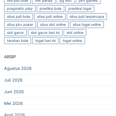
live judi bola
mix parlay
pg soft
pkv games
pragmatic play
prediksi bola
prediksi togel
situs judi bola
situs judi online
situs judi terpercaya
situs pkv poker
situs slot online
situs togel online
slot gacor
slot gacor hari ini
slot online
taruhan bola
togel hari ini
togel online
ARSIP
Agustus 2026
Juli 2026
Juni 2026
Mei 2026
April 2026