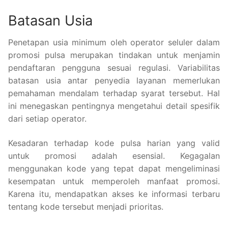
Batasan Usia
Penetapan usia minimum oleh operator seluler dalam
promosi pulsa merupakan tindakan untuk menjamin
pendaftaran pengguna sesuai regulasi. Variabilitas
batasan usia antar penyedia layanan memerlukan
pemahaman mendalam terhadap syarat tersebut. Hal
ini menegaskan pentingnya mengetahui detail spesifik
dari setiap operator.
Kesadaran terhadap kode pulsa harian yang valid
untuk promosi adalah esensial. Kegagalan
menggunakan kode yang tepat dapat mengeliminasi
kesempatan untuk memperoleh manfaat promosi.
Karena itu, mendapatkan akses ke informasi terbaru
tentang kode tersebut menjadi prioritas.