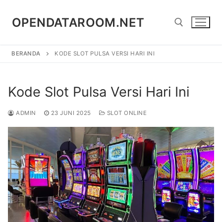
Lompat
ke
OPENDATAROOM.NET
konten
BERANDA
KODE SLOT PULSA VERSI HARI INI
Cari:
Kode Slot Pulsa Versi Hari Ini
ADMIN
23 JUNI 2025
SLOT ONLINE