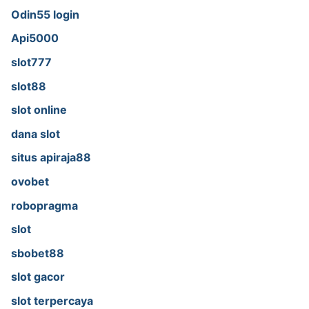
Odin55 login
Api5000
slot777
slot88
slot online
dana slot
situs apiraja88
ovobet
robopragma
slot
sbobet88
slot gacor
slot terpercaya