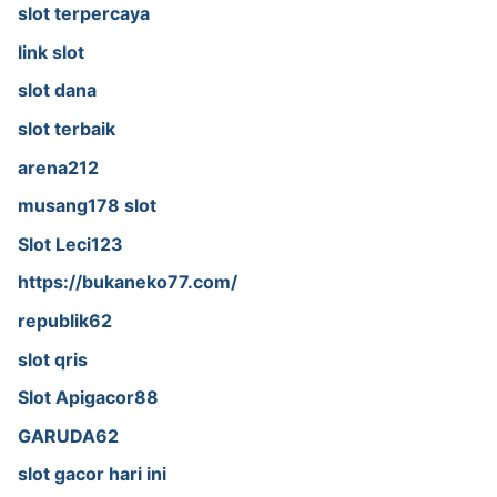
slot terpercaya
link slot
slot dana
slot terbaik
arena212
musang178 slot
Slot Leci123
https://bukaneko77.com/
republik62
slot qris
Slot Apigacor88
GARUDA62
slot gacor hari ini