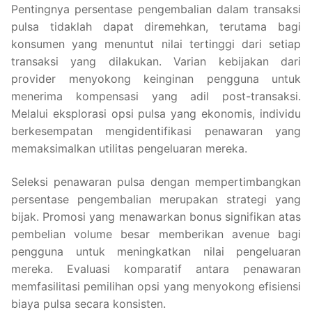
Pentingnya persentase pengembalian dalam transaksi
pulsa tidaklah dapat diremehkan, terutama bagi
konsumen yang menuntut nilai tertinggi dari setiap
transaksi yang dilakukan. Varian kebijakan dari
provider menyokong keinginan pengguna untuk
menerima kompensasi yang adil post-transaksi.
Melalui eksplorasi opsi pulsa yang ekonomis, individu
berkesempatan mengidentifikasi penawaran yang
memaksimalkan utilitas pengeluaran mereka.
Seleksi penawaran pulsa dengan mempertimbangkan
persentase pengembalian merupakan strategi yang
bijak. Promosi yang menawarkan bonus signifikan atas
pembelian volume besar memberikan avenue bagi
pengguna untuk meningkatkan nilai pengeluaran
mereka. Evaluasi komparatif antara penawaran
memfasilitasi pemilihan opsi yang menyokong efisiensi
biaya pulsa secara konsisten.