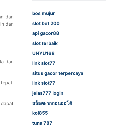
bos mujur
an dan
slot bet 200
in dan
api gacor88
slot terbaik
UNYU168
la dan
link slot77
situs gacor terpercaya
tepat.
link slot77
jelas777 login
สล็อตฝากถอนออโต้
 dapat
koi855
tuna 787