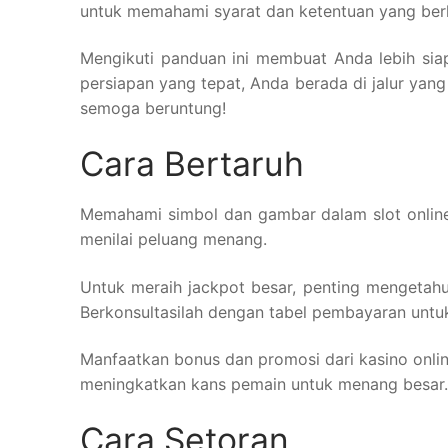
untuk memahami syarat dan ketentuan yang berla
Mengikuti panduan ini membuat Anda lebih si
persiapan yang tepat, Anda berada di jalur ya
semoga beruntung!
Cara Bertaruh
Memahami simbol dan gambar dalam slot online
menilai peluang menang.
Untuk meraih jackpot besar, penting mengetahu
Berkonsultasilah dengan tabel pembayaran unt
Manfaatkan bonus dan promosi dari kasino onlin
meningkatkan kans pemain untuk menang besar.
Cara Setoran