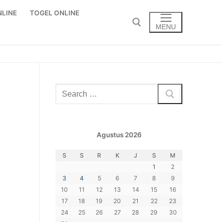
NLINE
TOGEL ONLINE
MENU
Cari:
Cari:
Agustus 2026
S
S
R
K
J
S
M
1
2
3
4
5
6
7
8
9
10
11
12
13
14
15
16
17
18
19
20
21
22
23
24
25
26
27
28
29
30