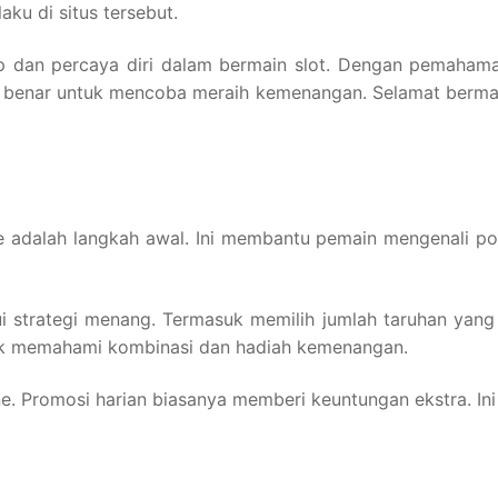
ku di situs tersebut.
ap dan percaya diri dalam bermain slot. Dengan pemaham
ng benar untuk mencoba meraih kemenangan. Selamat berma
 adalah langkah awal. Ini membantu pemain mengenali po
i strategi menang. Termasuk memilih jumlah taruhan yang 
uk memahami kombinasi dan hadiah kemenangan.
e. Promosi harian biasanya memberi keuntungan ekstra. Ini