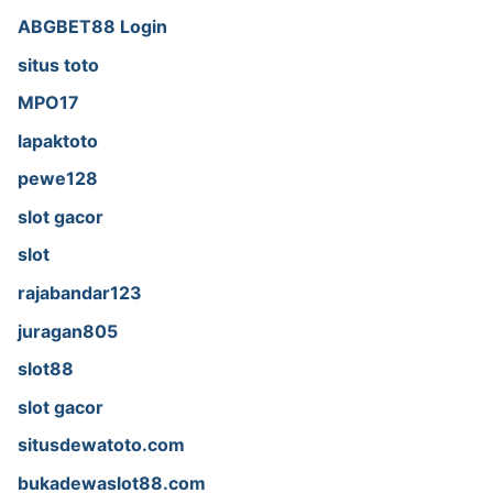
ABGBET88 Login
situs toto
MPO17
lapaktoto
pewe128
slot gacor
slot
rajabandar123
juragan805
slot88
slot gacor
situsdewatoto.com
bukadewaslot88.com