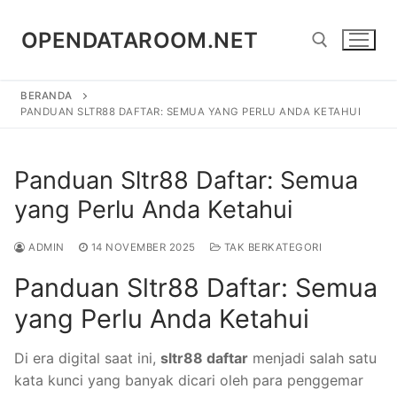
Lompat
ke
OPENDATAROOM.NET
konten
BERANDA
Cari:
PANDUAN SLTR88 DAFTAR: SEMUA YANG PERLU ANDA KETAHUI
Panduan Sltr88 Daftar: Semua
yang Perlu Anda Ketahui
ADMIN
14 NOVEMBER 2025
TAK BERKATEGORI
Panduan Sltr88 Daftar: Semua
yang Perlu Anda Ketahui
Di era digital saat ini,
sltr88 daftar
menjadi salah satu
kata kunci yang banyak dicari oleh para penggemar