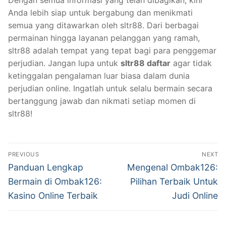
Dengan semua informasi yang telah dibagikan, kini
Anda lebih siap untuk bergabung dan menikmati
semua yang ditawarkan oleh sltr88. Dari berbagai
permainan hingga layanan pelanggan yang ramah,
sltr88 adalah tempat yang tepat bagi para penggemar
perjudian. Jangan lupa untuk
sltr88 daftar
agar tidak
ketinggalan pengalaman luar biasa dalam dunia
perjudian online. Ingatlah untuk selalu bermain secara
bertanggung jawab dan nikmati setiap momen di
sltr88!
Navigasi
PREVIOUS
NEXT
pos
Previous
Next
Panduan Lengkap
Mengenal Ombak126:
post:
post:
Bermain di Ombak126:
Pilihan Terbaik Untuk
Kasino Online Terbaik
Judi Online