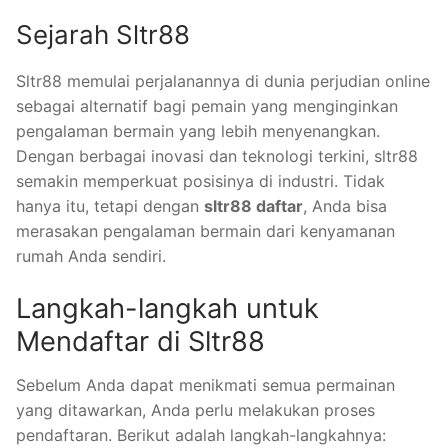
Sejarah Sltr88
Sltr88 memulai perjalanannya di dunia perjudian online
sebagai alternatif bagi pemain yang menginginkan
pengalaman bermain yang lebih menyenangkan.
Dengan berbagai inovasi dan teknologi terkini, sltr88
semakin memperkuat posisinya di industri. Tidak
hanya itu, tetapi dengan
sltr88 daftar
, Anda bisa
merasakan pengalaman bermain dari kenyamanan
rumah Anda sendiri.
Langkah-langkah untuk
Mendaftar di Sltr88
Sebelum Anda dapat menikmati semua permainan
yang ditawarkan, Anda perlu melakukan proses
pendaftaran. Berikut adalah langkah-langkahnya: