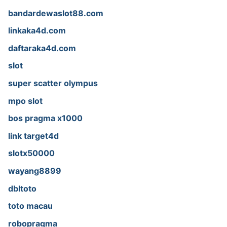
bandardewaslot88.com
linkaka4d.com
daftaraka4d.com
slot
super scatter olympus
mpo slot
bos pragma x1000
link target4d
slotx50000
wayang8899
dbltoto
toto macau
robopragma