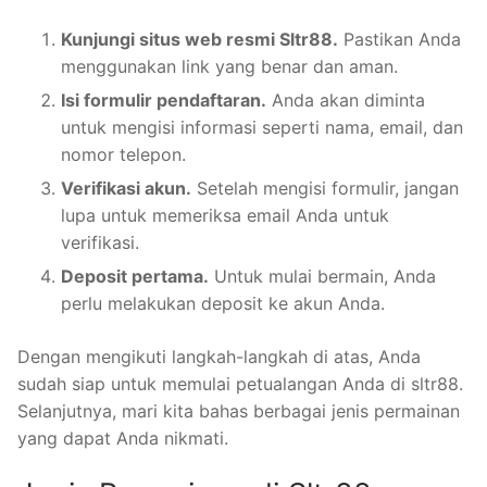
Kunjungi situs web resmi Sltr88.
Pastikan Anda
menggunakan link yang benar dan aman.
Isi formulir pendaftaran.
Anda akan diminta
untuk mengisi informasi seperti nama, email, dan
nomor telepon.
Verifikasi akun.
Setelah mengisi formulir, jangan
lupa untuk memeriksa email Anda untuk
verifikasi.
Deposit pertama.
Untuk mulai bermain, Anda
perlu melakukan deposit ke akun Anda.
Dengan mengikuti langkah-langkah di atas, Anda
sudah siap untuk memulai petualangan Anda di sltr88.
Selanjutnya, mari kita bahas berbagai jenis permainan
yang dapat Anda nikmati.