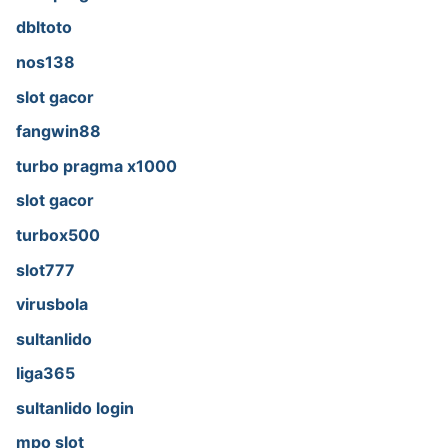
dbltoto
nos138
slot gacor
fangwin88
turbo pragma x1000
slot gacor
turbox500
slot777
virusbola
sultanlido
liga365
sultanlido login
mpo slot