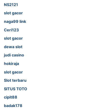
NS2121
slot gacor
naga99 link
Ceri123
slot gacor
dewa slot
judi casino
hokiraja
slot gacor
Slot terbaru
SITUS TOTO
cipit88
badak178