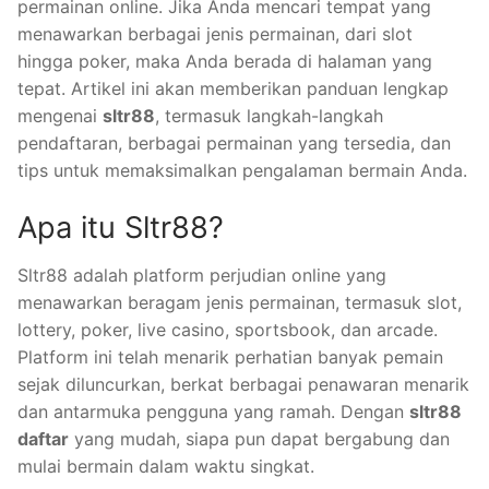
permainan online. Jika Anda mencari tempat yang
menawarkan berbagai jenis permainan, dari slot
hingga poker, maka Anda berada di halaman yang
tepat. Artikel ini akan memberikan panduan lengkap
mengenai
sltr88
, termasuk langkah-langkah
pendaftaran, berbagai permainan yang tersedia, dan
tips untuk memaksimalkan pengalaman bermain Anda.
Apa itu Sltr88?
Sltr88 adalah platform perjudian online yang
menawarkan beragam jenis permainan, termasuk slot,
lottery, poker, live casino, sportsbook, dan arcade.
Platform ini telah menarik perhatian banyak pemain
sejak diluncurkan, berkat berbagai penawaran menarik
dan antarmuka pengguna yang ramah. Dengan
sltr88
daftar
yang mudah, siapa pun dapat bergabung dan
mulai bermain dalam waktu singkat.