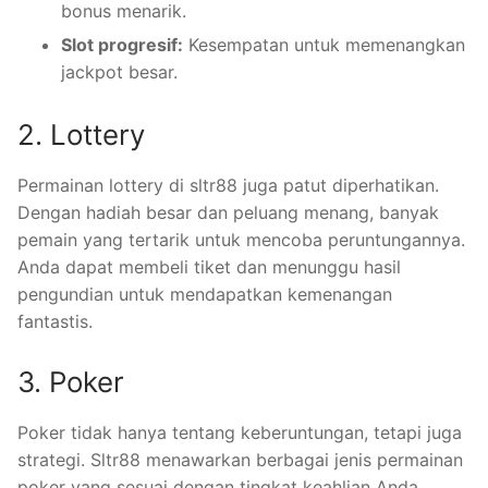
bonus menarik.
Slot progresif:
Kesempatan untuk memenangkan
jackpot besar.
2. Lottery
Permainan lottery di sltr88 juga patut diperhatikan.
Dengan hadiah besar dan peluang menang, banyak
pemain yang tertarik untuk mencoba peruntungannya.
Anda dapat membeli tiket dan menunggu hasil
pengundian untuk mendapatkan kemenangan
fantastis.
3. Poker
Poker tidak hanya tentang keberuntungan, tetapi juga
strategi. Sltr88 menawarkan berbagai jenis permainan
poker yang sesuai dengan tingkat keahlian Anda.