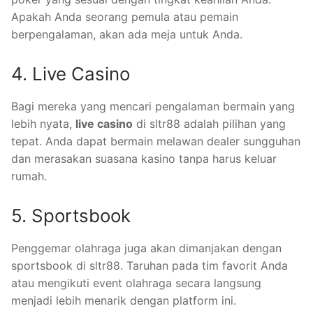
Apakah Anda seorang pemula atau pemain
berpengalaman, akan ada meja untuk Anda.
4. Live Casino
Bagi mereka yang mencari pengalaman bermain yang
lebih nyata,
live casino
di sltr88 adalah pilihan yang
tepat. Anda dapat bermain melawan dealer sungguhan
dan merasakan suasana kasino tanpa harus keluar
rumah.
5. Sportsbook
Penggemar olahraga juga akan dimanjakan dengan
sportsbook di sltr88. Taruhan pada tim favorit Anda
atau mengikuti event olahraga secara langsung
menjadi lebih menarik dengan platform ini.