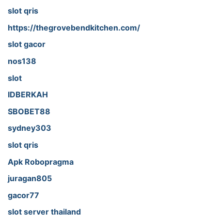
slot qris
https://thegrovebendkitchen.com/
slot gacor
nos138
slot
IDBERKAH
SBOBET88
sydney303
slot qris
Apk Robopragma
juragan805
gacor77
slot server thailand