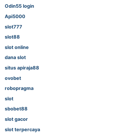
Odin55 login
Api5000
slot777
slot88
slot online
dana slot
situs apiraja88
ovobet
robopragma
slot
sbobet88
slot gacor
slot terpercaya