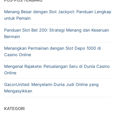
POS-POS TERBARU
Menang Besar dengan Slot Jackpot: Panduan Lengkap
untuk Pemain
Panduan Slot Bet 200: Strategi Menang dan Keseruan
Bermain
Menangkan Permainan dengan Slot Depo 1000 di
Casino Online
Mengenal Rajakete: Petualangan Seru di Dunia Casino
Online
GacorUnited: Menyelami Dunia Judi Online yang
Mengasyikkan
KATEGORI