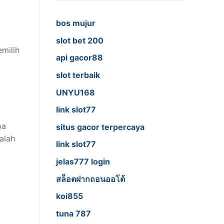
bos mujur
slot bet 200
emilih
api gacor88
slot terbaik
UNYU168
link slot77
pa
situs gacor terpercaya
alah
link slot77
jelas777 login
สล็อตฝากถอนออโต้
koi855
tuna 787