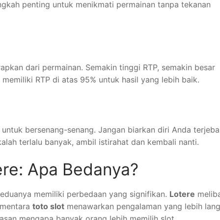
ngkah penting untuk menikmati permainan tanpa tekanan
apkan dari permainan. Semakin tinggi RTP, semakin besar
memiliki RTP di atas 95% untuk hasil yang lebih baik.
 untuk bersenang-senang. Jangan biarkan diri Anda terjeb
lah terlalu banyak, ambil istirahat dan kembali nanti.
ere: Apa Bedanya?
 keduanya memiliki perbedaan yang signifikan.
Lotere
melib
sementara
toto slot
menawarkan pengalaman yang lebih lan
alasan mengapa banyak orang lebih memilih slot.