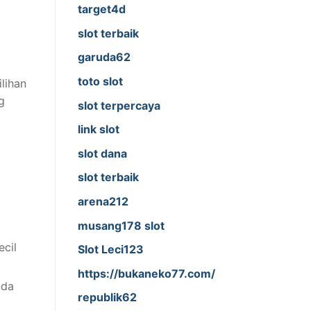
target4d
slot terbaik
garuda62
toto slot
lihan
g
slot terpercaya
link slot
slot dana
slot terbaik
arena212
musang178 slot
ecil
Slot Leci123
https://bukaneko77.com/
nda
republik62