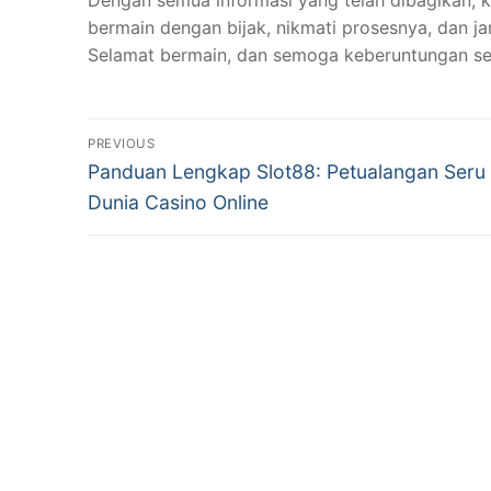
bermain dengan bijak, nikmati prosesnya, dan j
Selamat bermain, dan semoga keberuntungan se
Navigasi
PREVIOUS
Previous
pos
Panduan Lengkap Slot88: Petualangan Seru 
post:
Dunia Casino Online