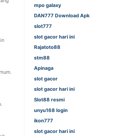
yang
mpo galaxy
DAN777 Download Apk
slot777
slot gacor hari ini
in
Rajatoto88
stm88
Apinaga
umum.
slot gacor
slot gacor hari ini
Slot88 resmi
.
unyu168 login
ikon777
slot gacor hari ini
tuk