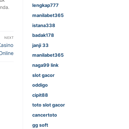
lengkap777
Anda.
manilabet365
istana338
badak178
NEXT
Kasino
janji 33
Online
manilabet365
naga99 link
slot gacor
oddigo
cipit88
toto slot gacor
cancertoto
gg soft