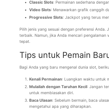
Classic Slots
: Permainan sederhana dengan
Video Slots
: Menawarkan grafik canggih da
Progressive Slots
: Jackpot yang terus m
Pilih jenis yang sesuai dengan preferensi Anda.
terbaik. Namun, jika Anda mencari pengalaman vi
tepat.
Tips untuk Pemain Baru
Bagi Anda yang baru mengenal dunia slot, berik
Kenali Permainan
: Luangkan waktu untuk m
Mulailah dengan Taruhan Kecil
: Jangan te
untuk membiasakan diri.
Baca Ulasan
: Sebelum bermain, baca ulasa
mengetahui apa yang diharapkan.