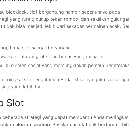
tau blackjack, slot bergantung hampir sepenuhnya pada
tegi yang rumit; cukup tekan tombol dan saksikan gulunga
ot
tidak bisa menjadi lebih dari sekadar permainan acak. Ber
logi, tema slot sangat bervariasi.
awarkan putaran gratis dan bonus yang menarik.
miliki elemen sosial yang memungkinkan pemain berinteraks
meningkatkan pengalaman Anda. Misalnya, pilih slot deng
nang yang lebih baik.
o Slot
da beberapa strategi yang dapat membantu Anda meningka
hatikan
ukuran taruhan
. Pastikan untuk tidak bertaruh lebih