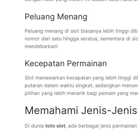
Peluang Menang
Peluang menang di slot biasanya lebih tinggi di
nomor dari satu hingga seratus, sementara di slo
mendebarkan!
Kecepatan Permainan
Slot menawarkan kecepatan yang lebih tinggi 
putaran dalam waktu singkat, sedangkan menungg
pilihan yang lebih menarik bagi pemain yang men
Memahami Jenis-Jenis 
Di dunia
toto slot
, ada berbagai jenis permainan