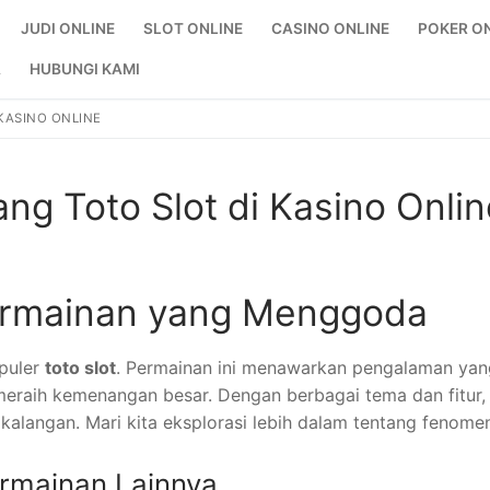
JUDI ONLINE
SLOT ONLINE
CASINO ONLINE
POKER O
A
HUBUNGI KAMI
KASINO ONLINE
g Toto Slot di Kasino Onlin
Permainan yang Menggoda
opuler
toto slot
. Permainan ini menawarkan pengalaman yan
raih kemenangan besar. Dengan berbagai tema dan fitur, 
kalangan. Mari kita eksplorasi lebih dalam tentang fenomen
ermainan Lainnya