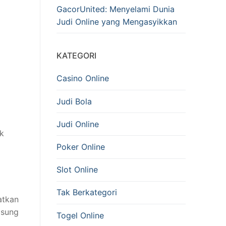
GacorUnited: Menyelami Dunia
Judi Online yang Mengasyikkan
KATEGORI
Casino Online
Judi Bola
Judi Online
ak
Poker Online
Slot Online
Tak Berkategori
atkan
gsung
Togel Online