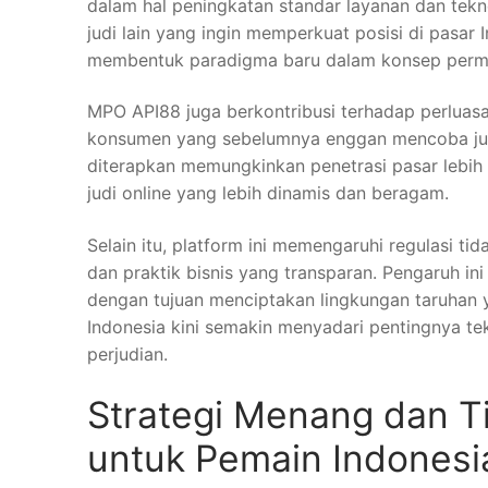
dalam hal peningkatan standar layanan dan tekn
judi lain yang ingin memperkuat posisi di pasar
membentuk paradigma baru dalam konsep perma
MPO API88 juga berkontribusi terhadap perluas
konsumen yang sebelumnya enggan mencoba judi
diterapkan memungkinkan penetrasi pasar lebih 
judi online yang lebih dinamis dan beragam.
Selain itu, platform ini memengaruhi regulasi ti
dan praktik bisnis yang transparan. Pengaruh 
dengan tujuan menciptakan lingkungan taruhan
Indonesia kini semakin menyadari pentingnya te
perjudian.
Strategi Menang dan T
untuk Pemain Indonesi