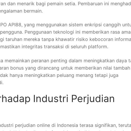
van dan menarik bagi pemain setia. Pembaruan ini menghad
engalaman bermain.
MPO API88, yang menggunakan sistem enkripsi canggih unt
n pengguna. Penggunaan teknologi ini memberikan rasa ama
gi taruhan mereka tanpa khawatir risiko kebocoran informas
astikan integritas transaksi di seluruh platform.
ga memainkan peranan penting dalam meningkatkan daya t
waran bonus yang dirancang untuk memberikan nilai tambah
idak hanya meningkatkan peluang menang tetapi juga
i.
adap Industri Perjudian
tri perjudian online di Indonesia terasa signifikan, teru