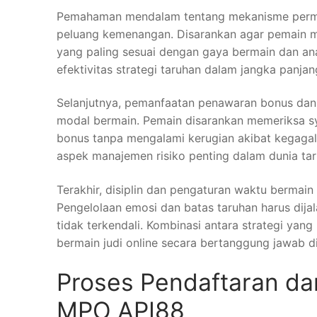
Pemahaman mendalam tentang mekanisme perma
peluang kemenangan. Disarankan agar pemain me
yang paling sesuai dengan gaya bermain dan ana
efektivitas strategi taruhan dalam jangka panjan
Selanjutnya, pemanfaatan penawaran bonus dan
modal bermain. Pemain disarankan memeriksa sy
bonus tanpa mengalami kerugian akibat kegagal
aspek manajemen risiko penting dalam dunia tar
Terakhir, disiplin dan pengaturan waktu bermai
Pengelolaan emosi dan batas taruhan harus dija
tidak terkendali. Kombinasi antara strategi yan
bermain judi online secara bertanggung jawab 
Proses Pendaftaran d
MPO API88