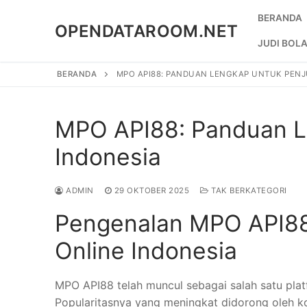
Lompat
BERANDA
ke
OPENDATAROOM.NET
konten
JUDI BOL
BERANDA
MPO API88: PANDUAN LENGKAP UNTUK PENJU
MPO API88: Panduan Le
Indonesia
ADMIN
29 OKTOBER 2025
TAK BERKATEGORI
Pengenalan MPO API88
Online Indonesia
MPO API88 telah muncul sebagai salah satu platf
Popularitasnya yang meningkat didorong oleh ko