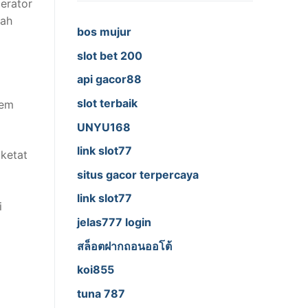
erator
lah
bos mujur
slot bet 200
api gacor88
slot terbaik
tem
UNYU168
link slot77
 ketat
situs gacor terpercaya
link slot77
i
jelas777 login
สล็อตฝากถอนออโต้
koi855
tuna 787