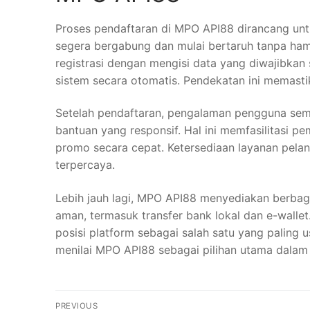
Proses pendaftaran di MPO API88 dirancang u
segera bergabung dan mulai bertaruh tanpa ham
registrasi dengan mengisi data yang diwajibkan 
sistem secara otomatis. Pendekatan ini memast
Setelah pendaftaran, pengalaman pengguna semaki
bantuan yang responsif. Hal ini memfasilitasi 
promo secara cepat. Ketersediaan layanan pel
terpercaya.
Lebih jauh lagi, MPO API88 menyediakan berba
aman, termasuk transfer bank lokal dan e-wall
posisi platform sebagai salah satu yang paling u
menilai MPO API88 sebagai pilihan utama dalam 
Navigasi
PREVIOUS