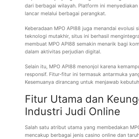
dari berbagai wilayah. Platform ini menyediaka
lancar melalui berbagai perangkat.
Keberadaan MPO API88 juga menandai evolusi sig
teknologi mutakhir, situs ini berhasil menginte
membuat MPO API88 semakin menarik bagi komu
dalam aktivitas perjudian digital.
Selain itu, MPO API88 menonjol karena kemamp
responsif. Fitur-fitur ini termasuk antarmuka y
Kesemuanya dirancang untuk menjawab kebutuh
Fitur Utama dan Keun
Industri Judi Online
Salah satu atribut utama yang membedakan MPO
mencakup berbagai jenis casino online dan taruh