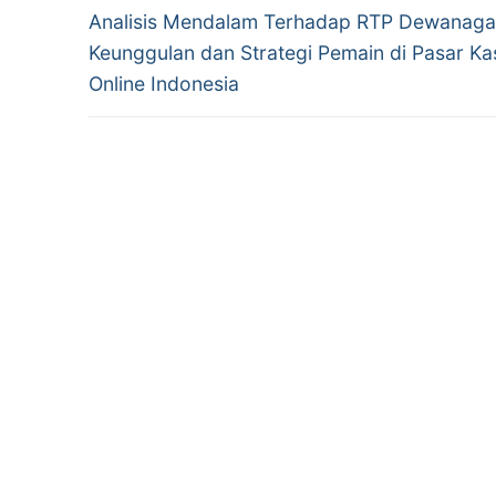
Previous
pos
Analisis Mendalam Terhadap RTP Dewanaga
post:
Keunggulan dan Strategi Pemain di Pasar Ka
Online Indonesia