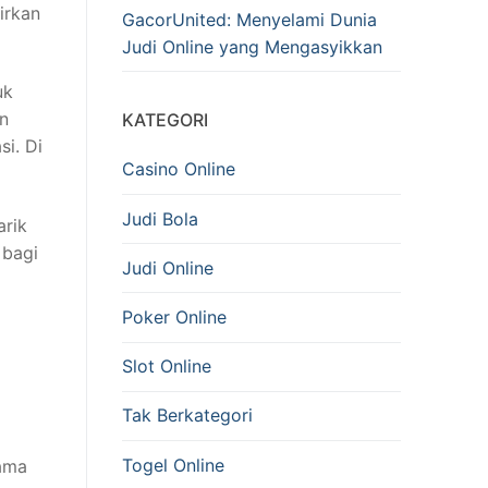
irkan
GacorUnited: Menyelami Dunia
Judi Online yang Mengasyikkan
uk
n
KATEGORI
i. Di
Casino Online
Judi Bola
arik
 bagi
Judi Online
Poker Online
Slot Online
Tak Berkategori
Togel Online
tama