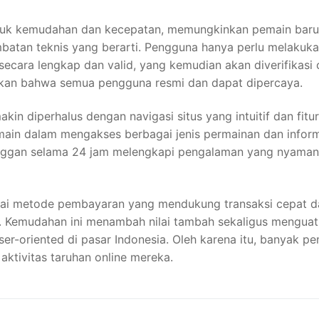
ntuk kemudahan dan kecepatan, memungkinkan pemain baru
batan teknis yang berarti. Pengguna hanya perlu melakuk
secara lengkap dan valid, yang kemudian akan diverifikasi 
ikan bahwa semua pengguna resmi dan dapat dipercaya.
n diperhalus dengan navigasi situs yang intuitif dan fitur
pemain dalam mengakses berbagai jenis permainan dan infor
anggan selama 24 jam melengkapi pengalaman yang nyaman
gai metode pembayaran yang mendukung transaksi cepat d
et. Kemudahan ini menambah nilai tambah sekaligus mengua
ser-oriented di pasar Indonesia. Oleh karena itu, banyak p
aktivitas taruhan online mereka.