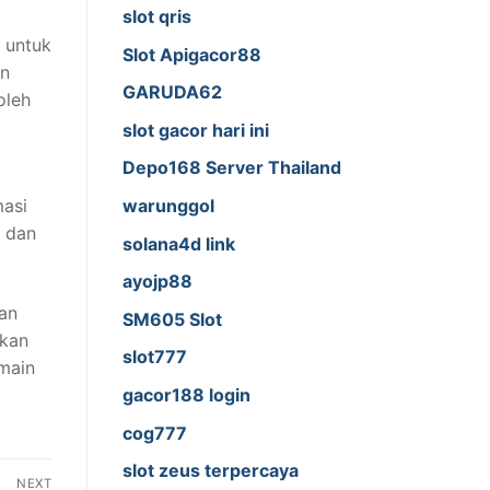
slot qris
 untuk
Slot Apigacor88
an
GARUDA62
oleh
slot gacor hari ini
Depo168 Server Thailand
warunggol
masi
 dan
solana4d link
ayojp88
an
SM605 Slot
tkan
slot777
emain
gacor188 login
cog777
slot zeus terpercaya
NEXT