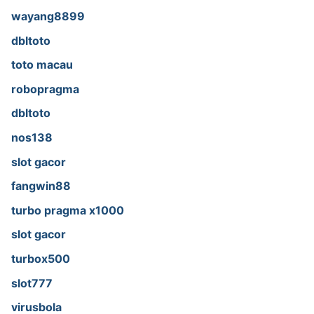
wayang8899
dbltoto
toto macau
robopragma
dbltoto
nos138
slot gacor
fangwin88
turbo pragma x1000
slot gacor
turbox500
slot777
virusbola