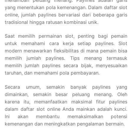
yang menentukan pola kemenangan. Dalam daftar slot
online, jumlah paylines bervariasi dari beberapa garis
tradisional hingga ratusan kombinasi unik.
Saat memilih permainan slot, penting bagi pemain
untuk memahami cara kerja setiap paylines. Slot
modern menawarkan fleksibilitas di mana pemain bisa
memilih jumlah paylines. Tips menang termasuk
memilih jumlah paylines secara bijak, menyesuaikan
taruhan, dan memahami pola pembayaran.
Secara umum, semakin banyak paylines yang
dimainkan, semakin besar peluang menang. Oleh
karena itu, memanfaatkan maksimal fitur paylines
dalam daftar slot online Anda mainkan adalah kunci.
Ini akan membantu memaksimalkan potensi
kemenangan dan meningkatkan pengalaman bermain.