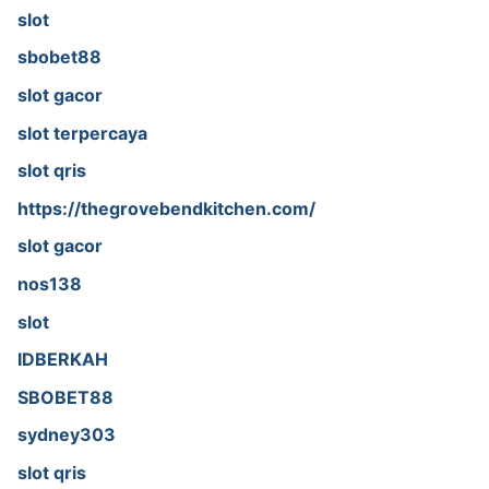
slot
sbobet88
slot gacor
slot terpercaya
slot qris
https://thegrovebendkitchen.com/
slot gacor
nos138
slot
IDBERKAH
SBOBET88
sydney303
slot qris