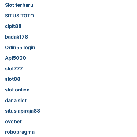
Slot terbaru
SITUS TOTO
cipit88
badak178
Odin55 login
Api5000
slot777
slot88
slot online
dana slot
situs apiraja88
ovobet
robopragma