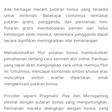
Ada berbagai macam putaran bonus yang tersedia
untuk dinikmati. Beberapa contohnya termasuk
putaran gratis, pengganda, dan permainan mini.
Putaran gratis membebaskan pemain dari risiko
kehilangan saldo mereka, sementara pengganda dapat
secara signifikan meningkatkan nilai kemenangan.
Memaksimalkan fitur putaran bonus membutuhkan
pemahaman tentang cara bermain slot online. Panduan
yang tepat akan mengungkap cara untuk memicu fitur
ini. Umumnya, mencapai kombinasi simbol khusus atau
munculnya simbol scatter diperlukan untuk
mengaktivasi putaran bonus.
Provider seperti Pragmatic Play dan Microgaming
dikenal dengan putaran bonus yang menguntungkan.
Permainan mereka dilengkapi dengan bonus yang