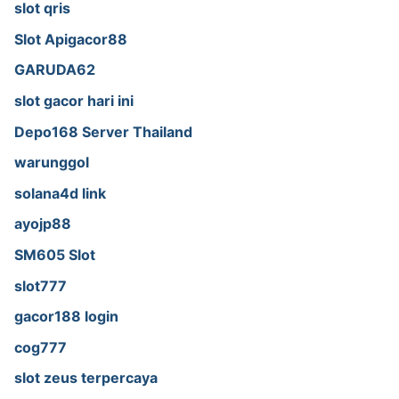
slot qris
Slot Apigacor88
GARUDA62
slot gacor hari ini
Depo168 Server Thailand
warunggol
solana4d link
ayojp88
SM605 Slot
slot777
gacor188 login
cog777
slot zeus terpercaya