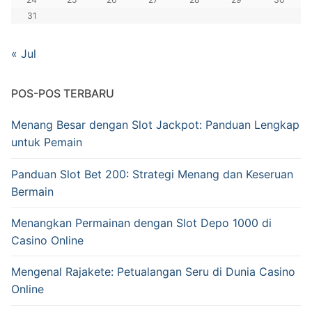
31
« Jul
POS-POS TERBARU
Menang Besar dengan Slot Jackpot: Panduan Lengkap
untuk Pemain
Panduan Slot Bet 200: Strategi Menang dan Keseruan
Bermain
Menangkan Permainan dengan Slot Depo 1000 di
Casino Online
Mengenal Rajakete: Petualangan Seru di Dunia Casino
Online