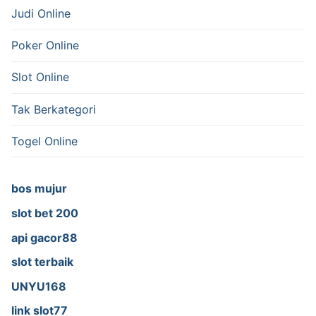
Judi Online
Poker Online
Slot Online
Tak Berkategori
Togel Online
bos mujur
slot bet 200
api gacor88
slot terbaik
UNYU168
link slot77