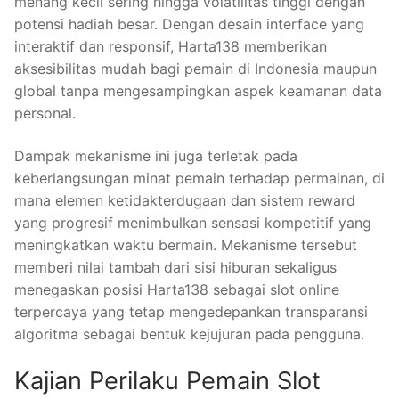
menang kecil sering hingga volatilitas tinggi dengan
potensi hadiah besar. Dengan desain interface yang
interaktif dan responsif, Harta138 memberikan
aksesibilitas mudah bagi pemain di Indonesia maupun
global tanpa mengesampingkan aspek keamanan data
personal.
Dampak mekanisme ini juga terletak pada
keberlangsungan minat pemain terhadap permainan, di
mana elemen ketidakterdugaan dan sistem reward
yang progresif menimbulkan sensasi kompetitif yang
meningkatkan waktu bermain. Mekanisme tersebut
memberi nilai tambah dari sisi hiburan sekaligus
menegaskan posisi Harta138 sebagai slot online
terpercaya yang tetap mengedepankan transparansi
algoritma sebagai bentuk kejujuran pada pengguna.
Kajian Perilaku Pemain Slot