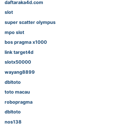
daftaraka4d.com
slot
super scatter olympus
mpo slot
bos pragma x1000
link target4d
slotx50000
wayang8899
dbltoto
toto macau
robopragma
dbltoto
nos138