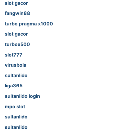
slot gacor
fangwin88
turbo pragma x1000
slot gacor
turbox500
slot777
virusbola
sultanlido
liga365
sultanlido login
mpo slot
sultanlido
sultanlido