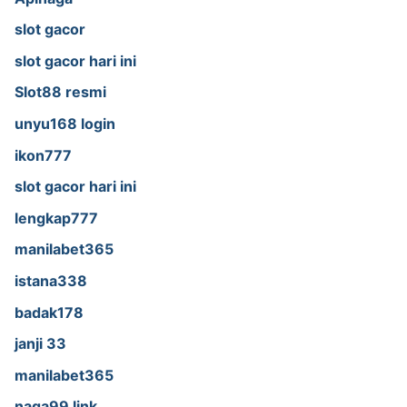
slot gacor
slot gacor hari ini
Slot88 resmi
unyu168 login
ikon777
slot gacor hari ini
lengkap777
manilabet365
istana338
badak178
janji 33
manilabet365
naga99 link