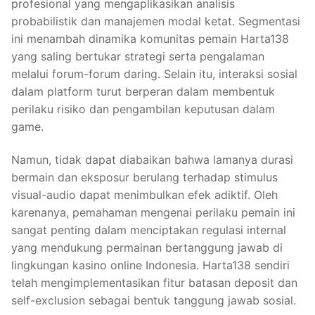
profesional yang mengaplikasikan analisis
probabilistik dan manajemen modal ketat. Segmentasi
ini menambah dinamika komunitas pemain Harta138
yang saling bertukar strategi serta pengalaman
melalui forum-forum daring. Selain itu, interaksi sosial
dalam platform turut berperan dalam membentuk
perilaku risiko dan pengambilan keputusan dalam
game.
Namun, tidak dapat diabaikan bahwa lamanya durasi
bermain dan eksposur berulang terhadap stimulus
visual-audio dapat menimbulkan efek adiktif. Oleh
karenanya, pemahaman mengenai perilaku pemain ini
sangat penting dalam menciptakan regulasi internal
yang mendukung permainan bertanggung jawab di
lingkungan kasino online Indonesia. Harta138 sendiri
telah mengimplementasikan fitur batasan deposit dan
self-exclusion sebagai bentuk tanggung jawab sosial.