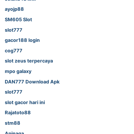
ayojp88
SM605 Slot
slot777
gacor188 login
cog777
slot zeus terpercaya
mpo galaxy
DAN777 Download Apk
slot777
slot gacor hari ini
Rajatoto88
stm88
Apinaga