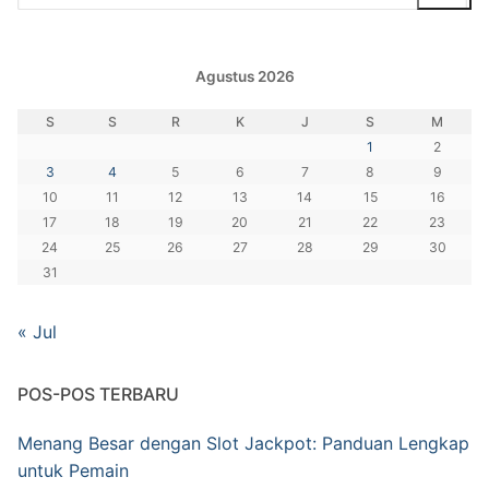
Agustus 2026
S
S
R
K
J
S
M
1
2
3
4
5
6
7
8
9
10
11
12
13
14
15
16
17
18
19
20
21
22
23
24
25
26
27
28
29
30
31
« Jul
POS-POS TERBARU
Menang Besar dengan Slot Jackpot: Panduan Lengkap
untuk Pemain