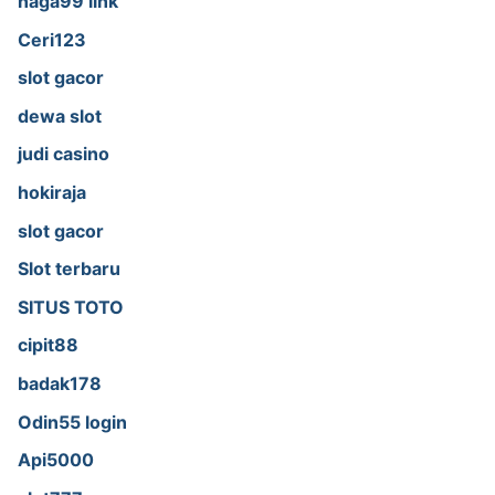
naga99 link
Ceri123
slot gacor
dewa slot
judi casino
hokiraja
slot gacor
Slot terbaru
SITUS TOTO
cipit88
badak178
Odin55 login
Api5000