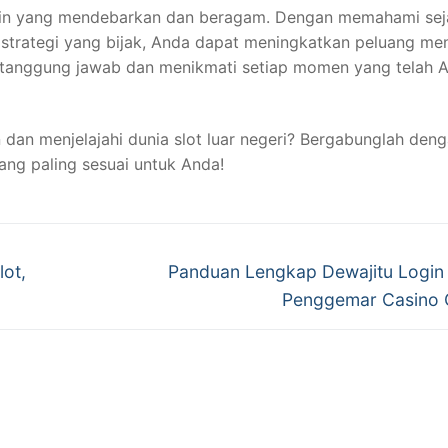
ain yang mendebarkan dan beragam. Dengan memahami sej
strategi yang bijak, Anda dapat meningkatkan peluang me
n tanggung jawab dan menikmati setiap momen yang telah 
dan menjelajahi dunia slot luar negeri? Bergabunglah den
ng paling sesuai untuk Anda!
Next
ot,
Panduan Lengkap Dewajitu Login
post:
Penggemar Casino 