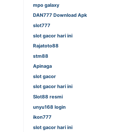
mpo galaxy
DAN777 Download Apk
slot777
slot gacor hari ini
Rajatoto88
stm88
Apinaga
slot gacor
slot gacor hari ini
Slot88 resmi
unyu168 login
ikon777
slot gacor hari ini