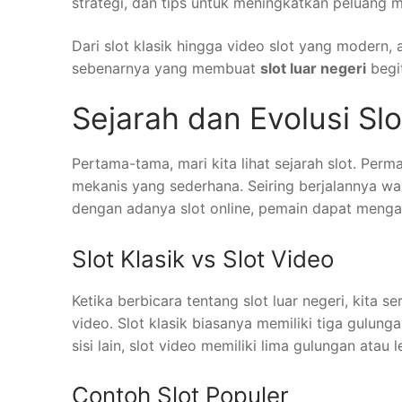
strategi, dan tips untuk meningkatkan peluang 
Dari slot klasik hingga video slot yang modern, 
sebenarnya yang membuat
slot luar negeri
begit
Sejarah dan Evolusi Slo
Pertama-tama, mari kita lihat sejarah slot. Perm
mekanis yang sederhana. Seiring berjalannya wa
dengan adanya slot online, pemain dapat menga
Slot Klasik vs Slot Video
Ketika berbicara tentang slot luar negeri, kita s
video. Slot klasik biasanya memiliki tiga gulung
sisi lain, slot video memiliki lima gulungan atau
Contoh Slot Populer