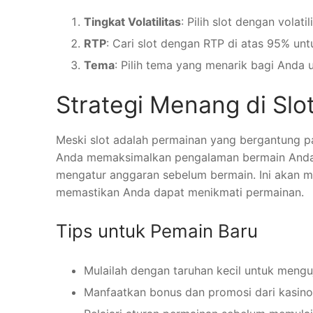
Tingkat Volatilitas
: Pilih slot dengan vola
RTP
: Cari slot dengan RTP di atas 95% unt
Tema
: Pilih tema yang menarik bagi Anda
Strategi Menang di Slo
Meski slot adalah permainan yang bergantung 
Anda memaksimalkan pengalaman bermain Anda.
mengatur anggaran sebelum bermain. Ini akan 
memastikan Anda dapat menikmati permainan.
Tips untuk Pemain Baru
Mulailah dengan taruhan kecil untuk mengu
Manfaatkan bonus dan promosi dari kasino 