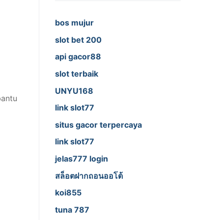
bos mujur
slot bet 200
api gacor88
slot terbaik
UNYU168
bantu
link slot77
situs gacor terpercaya
link slot77
jelas777 login
สล็อตฝากถอนออโต้
koi855
tuna 787