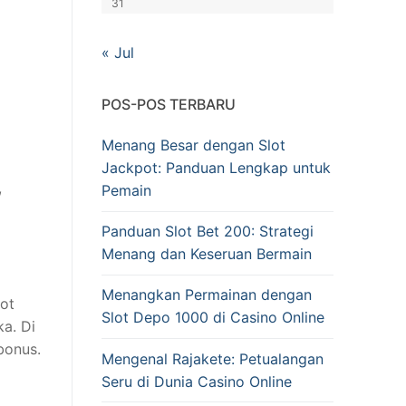
31
« Jul
POS-POS TERBARU
Menang Besar dengan Slot
Jackpot: Panduan Lengkap untuk
,
Pemain
Panduan Slot Bet 200: Strategi
Menang dan Keseruan Bermain
Menangkan Permainan dengan
lot
Slot Depo 1000 di Casino Online
ka. Di
 bonus.
Mengenal Rajakete: Petualangan
Seru di Dunia Casino Online