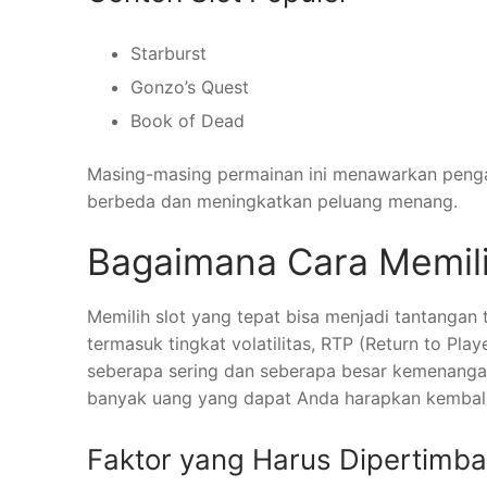
Starburst
Gonzo’s Quest
Book of Dead
Masing-masing permainan ini menawarkan peng
berbeda dan meningkatkan peluang menang.
Bagaimana Cara Memili
Memilih slot yang tepat bisa menjadi tantangan 
termasuk tingkat volatilitas, RTP (Return to Pla
seberapa sering dan seberapa besar kemenang
banyak uang yang dapat Anda harapkan kembali 
Faktor yang Harus Dipertimb