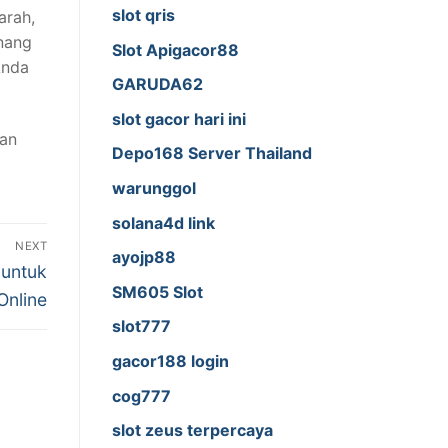
slot qris
arah,
nang
Slot Apigacor88
Anda
GARUDA62
slot gacor hari ini
gan
Depo168 Server Thailand
warunggol
solana4d link
NEXT
ayojp88
 untuk
SM605 Slot
Online
slot777
gacor188 login
cog777
slot zeus terpercaya