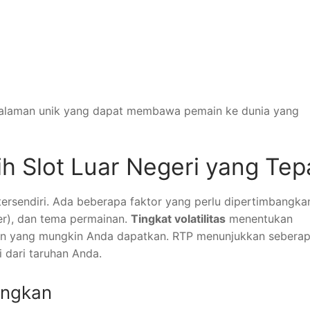
alaman unik yang dapat membawa pemain ke dunia yang
h Slot Luar Negeri yang Tep
tersendiri. Ada beberapa faktor yang perlu dipertimbangka
yer), dan tema permainan.
Tingkat volatilitas
menentukan
an yang mungkin Anda dapatkan. RTP menunjukkan sebera
dari taruhan Anda.
angkan