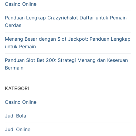
Casino Online
Panduan Lengkap Crazyrichslot Daftar untuk Pemain
Cerdas
Menang Besar dengan Slot Jackpot: Panduan Lengkap
untuk Pemain
Panduan Slot Bet 200: Strategi Menang dan Keseruan
Bermain
KATEGORI
Casino Online
Judi Bola
Judi Online