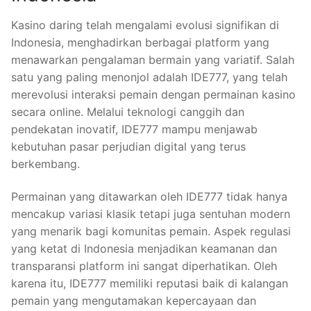
Kasino daring telah mengalami evolusi signifikan di
Indonesia, menghadirkan berbagai platform yang
menawarkan pengalaman bermain yang variatif. Salah
satu yang paling menonjol adalah IDE777, yang telah
merevolusi interaksi pemain dengan permainan kasino
secara online. Melalui teknologi canggih dan
pendekatan inovatif, IDE777 mampu menjawab
kebutuhan pasar perjudian digital yang terus
berkembang.
Permainan yang ditawarkan oleh IDE777 tidak hanya
mencakup variasi klasik tetapi juga sentuhan modern
yang menarik bagi komunitas pemain. Aspek regulasi
yang ketat di Indonesia menjadikan keamanan dan
transparansi platform ini sangat diperhatikan. Oleh
karena itu, IDE777 memiliki reputasi baik di kalangan
pemain yang mengutamakan kepercayaan dan