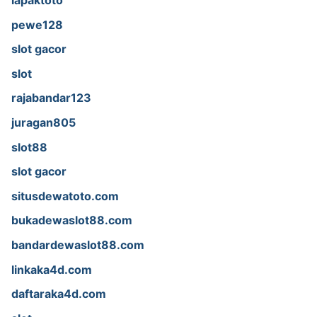
lapaktoto
pewe128
slot gacor
slot
rajabandar123
juragan805
slot88
slot gacor
situsdewatoto.com
bukadewaslot88.com
bandardewaslot88.com
linkaka4d.com
daftaraka4d.com