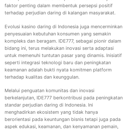
faktor penting dalam membentuk persepsi positif
terhadap perjudian daring di kalangan masyarakat.
Evolusi kasino daring di Indonesia juga mencerminkan
penyesuaian kebutuhan konsumen yang semakin
kompleks dan beragam. IDE777, sebagai pionir dalam
bidang ini, terus melakukan inovasi serta adaptasi
untuk memenuhi tuntutan pasar yang dinamis. Inisiatif
seperti integrasi teknologi baru dan peningkatan
keamanan adalah bukti nyata komitmen platform
terhadap kualitas dan keunggulan.
Melalui penguatan komunitas dan inovasi
berkelanjutan, IDE777 berkontribusi pada peningkatan
standar perjudian daring di Indonesia. Ini
menghadirkan ekosistem yang tidak hanya
berorientasi pada keuntungan bisnis tetapi juga pada
aspek edukasi, keamanan, dan kenyamanan pemain,