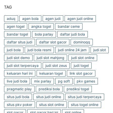
TAG
aduq
agen bola
agen judi
agen judi online
agen togel
angka togel
bandar ceme
bandar togel
bola parlay
daftar judi bola
daftar situs judi
daftar slot gacor
dominoqq
judi bola
judi bola resmi
judi online 24 jam
judi slot
judi slot demo
judi slot mahjong
judi slot online
judi slot terpercaya
judi slot zeus
judi togel
keluaran hari ini
keluaran togel
link slot gacor
live judi bola
mix parlay
pg soft
pkv games
pragmatic play
prediksi bola
prediksi togel
situs judi bola
situs judi online
situs judi terpercaya
situs pkv poker
situs slot online
situs togel online
slot gacor
slot gacor hari ini
slot online