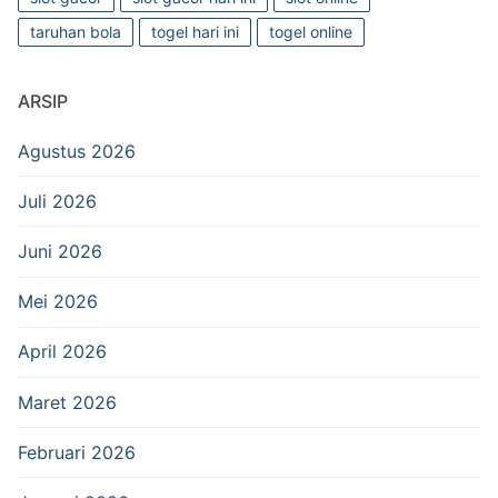
taruhan bola
togel hari ini
togel online
ARSIP
Agustus 2026
Juli 2026
Juni 2026
Mei 2026
April 2026
Maret 2026
Februari 2026