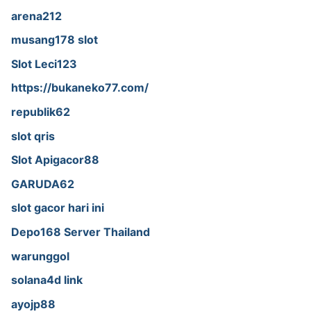
arena212
musang178 slot
Slot Leci123
https://bukaneko77.com/
republik62
slot qris
Slot Apigacor88
GARUDA62
slot gacor hari ini
Depo168 Server Thailand
warunggol
solana4d link
ayojp88