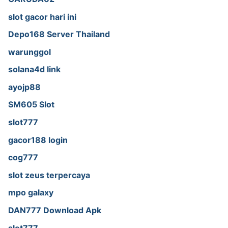
slot gacor hari ini
Depo168 Server Thailand
warunggol
solana4d link
ayojp88
SM605 Slot
slot777
gacor188 login
cog777
slot zeus terpercaya
mpo galaxy
DAN777 Download Apk
slot777