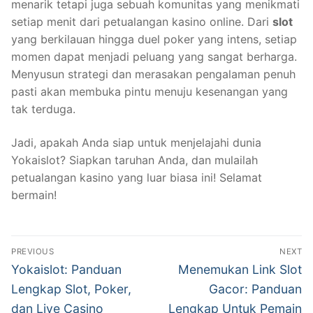
menarik tetapi juga sebuah komunitas yang menikmati
setiap menit dari petualangan kasino online. Dari
slot
yang berkilauan hingga duel poker yang intens, setiap
momen dapat menjadi peluang yang sangat berharga.
Menyusun strategi dan merasakan pengalaman penuh
pasti akan membuka pintu menuju kesenangan yang
tak terduga.
Jadi, apakah Anda siap untuk menjelajahi dunia
Yokaislot? Siapkan taruhan Anda, dan mulailah
petualangan kasino yang luar biasa ini! Selamat
bermain!
Navigasi
PREVIOUS
NEXT
pos
Previous
Next
Yokaislot: Panduan
Menemukan Link Slot
post:
post:
Lengkap Slot, Poker,
Gacor: Panduan
dan Live Casino
Lengkap Untuk Pemain