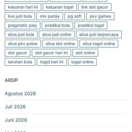
keluaran hari ini
keluaran togel
link slot gacor
live judi bola
mix parlay
pg soft
pkv games
pragmatic play
prediksi bola
prediksi togel
situs judi bola
situs judi online
situs judi terpercaya
situs pkv poker
situs slot online
situs togel online
slot gacor
slot gacor hari ini
slot online
taruhan bola
togel hari ini
togel online
ARSIP
Agustus 2026
Juli 2026
Juni 2026