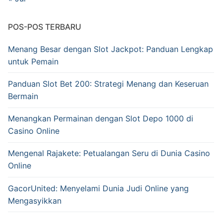
POS-POS TERBARU
Menang Besar dengan Slot Jackpot: Panduan Lengkap
untuk Pemain
Panduan Slot Bet 200: Strategi Menang dan Keseruan
Bermain
Menangkan Permainan dengan Slot Depo 1000 di
Casino Online
Mengenal Rajakete: Petualangan Seru di Dunia Casino
Online
GacorUnited: Menyelami Dunia Judi Online yang
Mengasyikkan