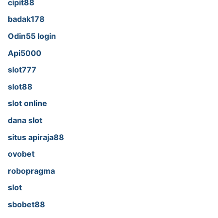
cipit88
badak178
Odin55 login
Api5000
slot777
slot88
slot online
dana slot
situs apiraja88
ovobet
robopragma
slot
sbobet88