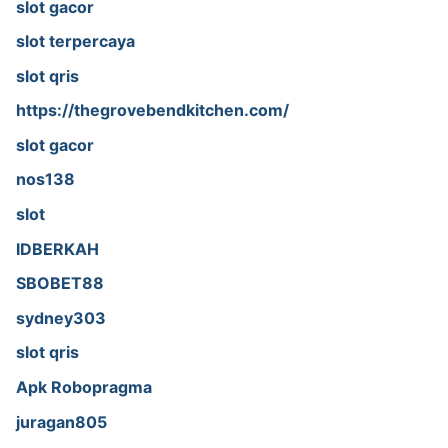
slot gacor
slot terpercaya
slot qris
https://thegrovebendkitchen.com/
slot gacor
nos138
slot
IDBERKAH
SBOBET88
sydney303
slot qris
Apk Robopragma
juragan805