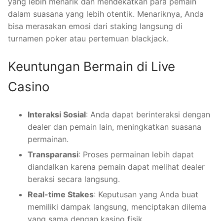
yang lebih menarik dan mendekatkan para pemain
dalam suasana yang lebih otentik. Menariknya, Anda
bisa merasakan emosi dari staking langsung di
turnamen poker atau pertemuan blackjack.
Keuntungan Bermain di Live
Casino
Interaksi Sosial
: Anda dapat berinteraksi dengan
dealer dan pemain lain, meningkatkan suasana
permainan.
Transparansi
: Proses permainan lebih dapat
diandalkan karena pemain dapat melihat dealer
beraksi secara langsung.
Real-time Stakes
: Keputusan yang Anda buat
memiliki dampak langsung, menciptakan dilema
yang sama dengan kasino fisik.