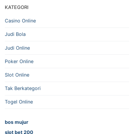
KATEGORI
Casino Online
Judi Bola
Judi Online
Poker Online
Slot Online
Tak Berkategori
Togel Online
bos mujur
slot bet 200