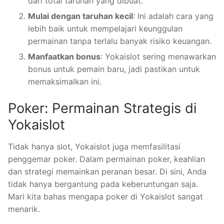
dari total taruhan yang dibuat.
Mulai dengan taruhan kecil
: Ini adalah cara yang
lebih baik untuk mempelajari keunggulan
permainan tanpa terlalu banyak risiko keuangan.
Manfaatkan bonus
: Yokaislot sering menawarkan
bonus untuk pemain baru, jadi pastikan untuk
memaksimalkan ini.
Poker: Permainan Strategis di
Yokaislot
Tidak hanya slot, Yokaislot juga memfasilitasi
penggemar poker. Dalam permainan poker, keahlian
dan strategi memainkan peranan besar. Di sini, Anda
tidak hanya bergantung pada keberuntungan saja.
Mari kita bahas mengapa poker di Yokaislot sangat
menarik.