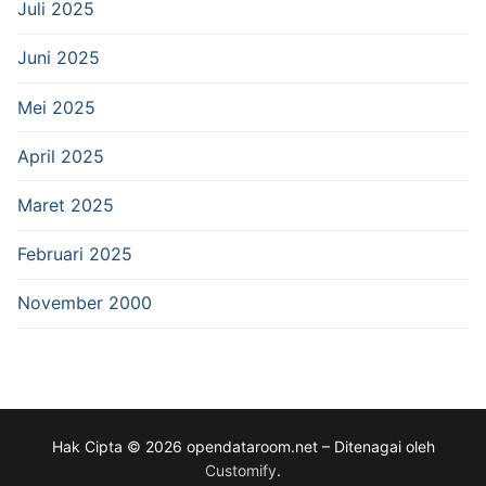
Juli 2025
Juni 2025
Mei 2025
April 2025
Maret 2025
Februari 2025
November 2000
Hak Cipta © 2026 opendataroom.net – Ditenagai oleh
Customify
.