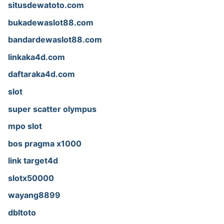
situsdewatoto.com
bukadewaslot88.com
bandardewaslot88.com
linkaka4d.com
daftaraka4d.com
slot
super scatter olympus
mpo slot
bos pragma x1000
link target4d
slotx50000
wayang8899
dbltoto