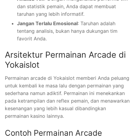
dan statistik pemain, Anda dapat membuat
taruhan yang lebih informatif.
Jangan Terlalu Emosional
: Taruhan adalah
tentang analisis, bukan hanya dukungan tim
favorit Anda.
Arsitektur Permainan Arcade di
Yokaislot
Permainan arcade di Yokaislot memberi Anda peluang
untuk kembali ke masa lalu dengan permainan yang
sederhana namun adiktif. Permainan ini menekankan
pada ketrampilan dan reflex pemain, dan menawarkan
kesenangan yang lebih kasual dibandingkan
permainan kasino lainnya.
Contoh Permainan Arcade