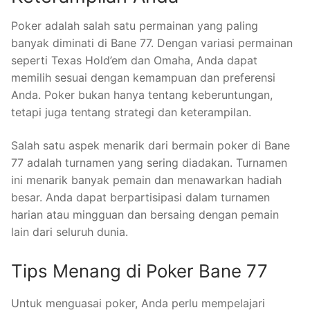
Poker adalah salah satu permainan yang paling
banyak diminati di Bane 77. Dengan variasi permainan
seperti Texas Hold’em dan Omaha, Anda dapat
memilih sesuai dengan kemampuan dan preferensi
Anda. Poker bukan hanya tentang keberuntungan,
tetapi juga tentang strategi dan keterampilan.
Salah satu aspek menarik dari bermain poker di Bane
77 adalah turnamen yang sering diadakan. Turnamen
ini menarik banyak pemain dan menawarkan hadiah
besar. Anda dapat berpartisipasi dalam turnamen
harian atau mingguan dan bersaing dengan pemain
lain dari seluruh dunia.
Tips Menang di Poker Bane 77
Untuk menguasai poker, Anda perlu mempelajari