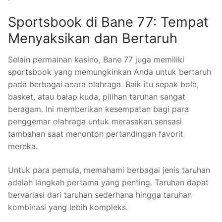
Sportsbook di Bane 77: Tempat
Menyaksikan dan Bertaruh
Selain permainan kasino, Bane 77 juga memiliki
sportsbook yang memungkinkan Anda untuk bertaruh
pada berbagai acara olahraga. Baik itu sepak bola,
basket, atau balap kuda, pilihan taruhan sangat
beragam. Ini memberikan kesempatan bagi para
penggemar olahraga untuk merasakan sensasi
tambahan saat menonton pertandingan favorit
mereka.
Untuk para pemula, memahami berbagai jenis taruhan
adalah langkah pertama yang penting. Taruhan dapat
bervariasi dari taruhan sederhana hingga taruhan
kombinasi yang lebih kompleks.