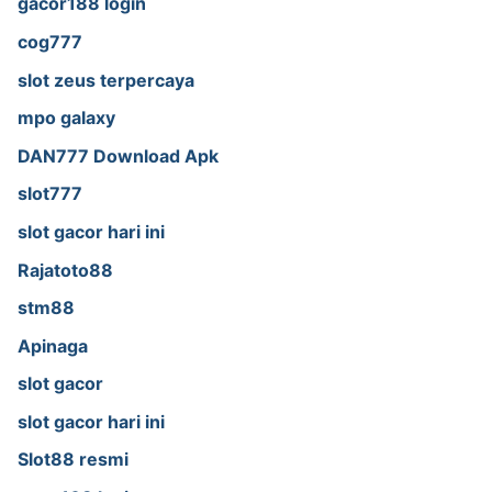
gacor188 login
cog777
slot zeus terpercaya
mpo galaxy
DAN777 Download Apk
slot777
slot gacor hari ini
Rajatoto88
stm88
Apinaga
slot gacor
slot gacor hari ini
Slot88 resmi