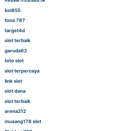
koi855
tuna 787
target4d
slot terbaik
garuda62
toto slot
slot terpercaya
link slot
slot dana
slot terbaik
arena212
musang178 slot