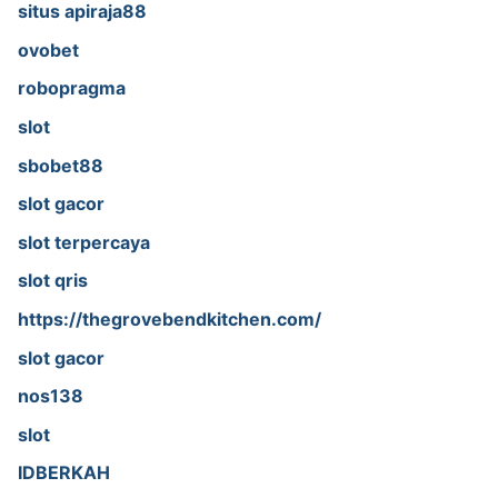
situs apiraja88
ovobet
robopragma
slot
sbobet88
slot gacor
slot terpercaya
slot qris
https://thegrovebendkitchen.com/
slot gacor
nos138
slot
IDBERKAH