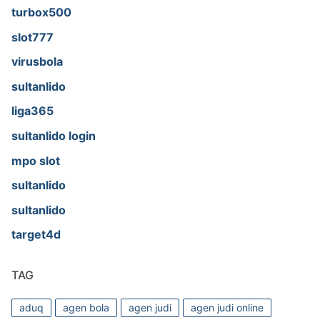
turbox500
slot777
virusbola
sultanlido
liga365
sultanlido login
mpo slot
sultanlido
sultanlido
target4d
TAG
aduq
agen bola
agen judi
agen judi online