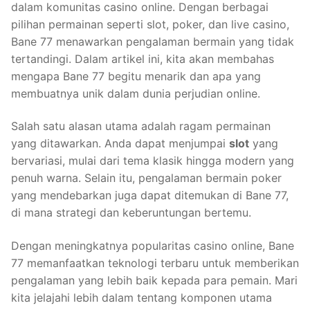
dalam komunitas casino online. Dengan berbagai
pilihan permainan seperti slot, poker, dan live casino,
Bane 77 menawarkan pengalaman bermain yang tidak
tertandingi. Dalam artikel ini, kita akan membahas
mengapa Bane 77 begitu menarik dan apa yang
membuatnya unik dalam dunia perjudian online.
Salah satu alasan utama adalah ragam permainan
yang ditawarkan. Anda dapat menjumpai
slot
yang
bervariasi, mulai dari tema klasik hingga modern yang
penuh warna. Selain itu, pengalaman bermain poker
yang mendebarkan juga dapat ditemukan di Bane 77,
di mana strategi dan keberuntungan bertemu.
Dengan meningkatnya popularitas casino online, Bane
77 memanfaatkan teknologi terbaru untuk memberikan
pengalaman yang lebih baik kepada para pemain. Mari
kita jelajahi lebih dalam tentang komponen utama