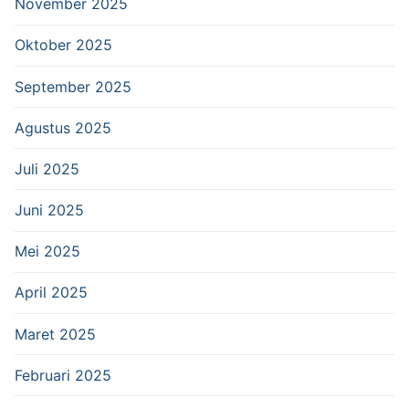
November 2025
Oktober 2025
September 2025
Agustus 2025
Juli 2025
Juni 2025
Mei 2025
April 2025
Maret 2025
Februari 2025