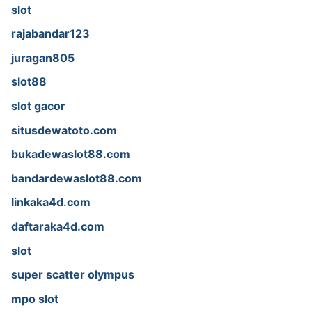
slot
rajabandar123
juragan805
slot88
slot gacor
situsdewatoto.com
bukadewaslot88.com
bandardewaslot88.com
linkaka4d.com
daftaraka4d.com
slot
super scatter olympus
mpo slot