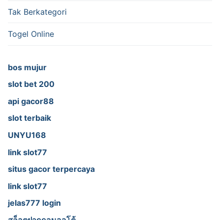
Tak Berkategori
Togel Online
bos mujur
slot bet 200
api gacor88
slot terbaik
UNYU168
link slot77
situs gacor terpercaya
link slot77
jelas777 login
สล็อตฝากถอนออโต้