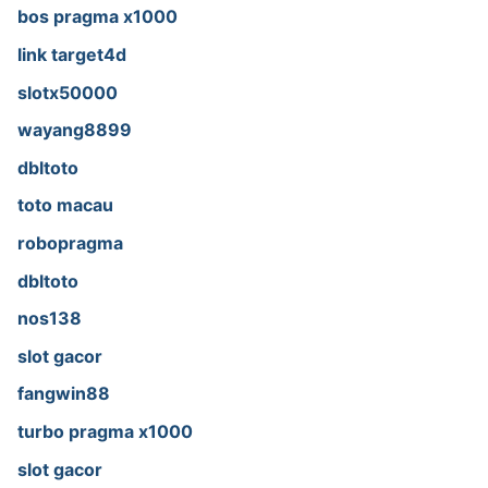
bos pragma x1000
link target4d
slotx50000
wayang8899
dbltoto
toto macau
robopragma
dbltoto
nos138
slot gacor
fangwin88
turbo pragma x1000
slot gacor