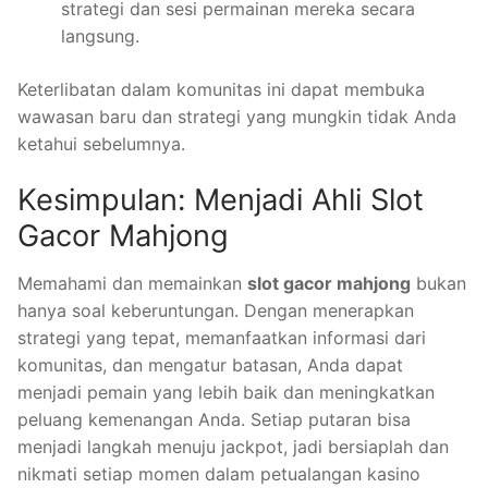
strategi dan sesi permainan mereka secara
langsung.
Keterlibatan dalam komunitas ini dapat membuka
wawasan baru dan strategi yang mungkin tidak Anda
ketahui sebelumnya.
Kesimpulan: Menjadi Ahli Slot
Gacor Mahjong
Memahami dan memainkan
slot gacor mahjong
bukan
hanya soal keberuntungan. Dengan menerapkan
strategi yang tepat, memanfaatkan informasi dari
komunitas, dan mengatur batasan, Anda dapat
menjadi pemain yang lebih baik dan meningkatkan
peluang kemenangan Anda. Setiap putaran bisa
menjadi langkah menuju jackpot, jadi bersiaplah dan
nikmati setiap momen dalam petualangan kasino