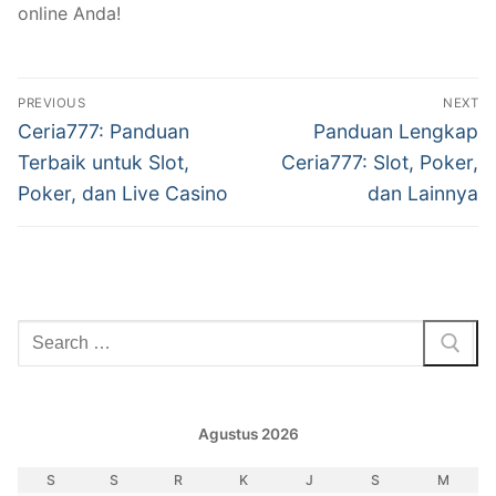
online Anda!
Navigasi
PREVIOUS
NEXT
pos
Previous
Next
Ceria777: Panduan
Panduan Lengkap
post:
post:
Terbaik untuk Slot,
Ceria777: Slot, Poker,
Poker, dan Live Casino
dan Lainnya
Cari:
Agustus 2026
S
S
R
K
J
S
M