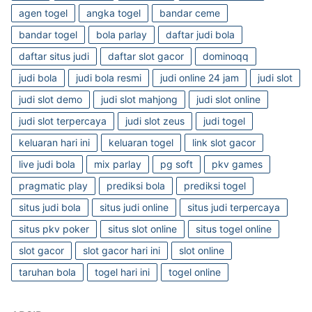
agen togel
angka togel
bandar ceme
bandar togel
bola parlay
daftar judi bola
daftar situs judi
daftar slot gacor
dominoqq
judi bola
judi bola resmi
judi online 24 jam
judi slot
judi slot demo
judi slot mahjong
judi slot online
judi slot terpercaya
judi slot zeus
judi togel
keluaran hari ini
keluaran togel
link slot gacor
live judi bola
mix parlay
pg soft
pkv games
pragmatic play
prediksi bola
prediksi togel
situs judi bola
situs judi online
situs judi terpercaya
situs pkv poker
situs slot online
situs togel online
slot gacor
slot gacor hari ini
slot online
taruhan bola
togel hari ini
togel online