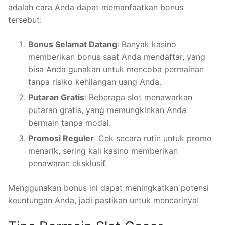
adalah cara Anda dapat memanfaatkan bonus
tersebut:
Bonus Selamat Datang
: Banyak kasino
memberikan bonus saat Anda mendaftar, yang
bisa Anda gunakan untuk mencoba permainan
tanpa risiko kehilangan uang Anda.
Putaran Gratis
: Beberapa slot menawarkan
putaran gratis, yang memungkinkan Anda
bermain tanpa modal.
Promosi Reguler
: Cek secara rutin untuk promo
menarik, sering kali kasino memberikan
penawaran eksklusif.
Menggunakan bonus ini dapat meningkatkan potensi
keuntungan Anda, jadi pastikan untuk mencarinya!