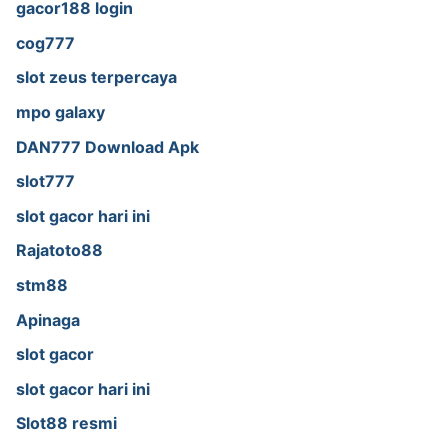
gacor188 login
cog777
slot zeus terpercaya
mpo galaxy
DAN777 Download Apk
slot777
slot gacor hari ini
Rajatoto88
stm88
Apinaga
slot gacor
slot gacor hari ini
Slot88 resmi