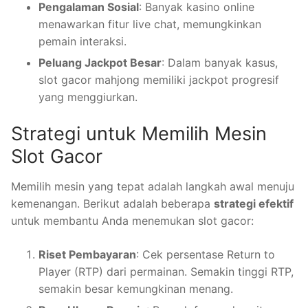
Pengalaman Sosial
: Banyak kasino online
menawarkan fitur live chat, memungkinkan
pemain interaksi.
Peluang Jackpot Besar
: Dalam banyak kasus,
slot gacor mahjong memiliki jackpot progresif
yang menggiurkan.
Strategi untuk Memilih Mesin
Slot Gacor
Memilih mesin yang tepat adalah langkah awal menuju
kemenangan. Berikut adalah beberapa
strategi efektif
untuk membantu Anda menemukan slot gacor:
Riset Pembayaran
: Cek persentase Return to
Player (RTP) dari permainan. Semakin tinggi RTP,
semakin besar kemungkinan menang.