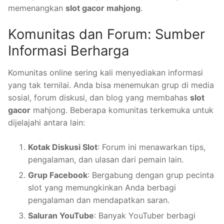
memenangkan
slot gacor mahjong
.
Komunitas dan Forum: Sumber
Informasi Berharga
Komunitas online sering kali menyediakan informasi
yang tak ternilai. Anda bisa menemukan grup di media
sosial, forum diskusi, dan blog yang membahas
slot
gacor
mahjong. Beberapa komunitas terkemuka untuk
dijelajahi antara lain:
Kotak Diskusi Slot
: Forum ini menawarkan tips,
pengalaman, dan ulasan dari pemain lain.
Grup Facebook
: Bergabung dengan grup pecinta
slot yang memungkinkan Anda berbagi
pengalaman dan mendapatkan saran.
Saluran YouTube
: Banyak YouTuber berbagi