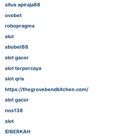
situs apiraja88
ovobet
robopragma
slot
sbobet88
slot gacor
slot terpercaya
slot qris
https://thegrovebendkitchen.com/
slot gacor
nos138
slot
IDBERKAH