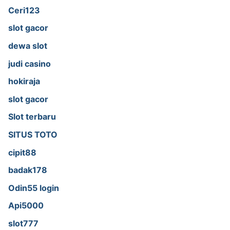
Ceri123
slot gacor
dewa slot
judi casino
hokiraja
slot gacor
Slot terbaru
SITUS TOTO
cipit88
badak178
Odin55 login
Api5000
slot777