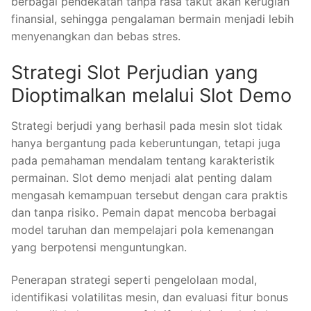
berbagai pendekatan tanpa rasa takut akan kerugian
finansial, sehingga pengalaman bermain menjadi lebih
menyenangkan dan bebas stres.
Strategi Slot Perjudian yang
Dioptimalkan melalui Slot Demo
Strategi berjudi yang berhasil pada mesin slot tidak
hanya bergantung pada keberuntungan, tetapi juga
pada pemahaman mendalam tentang karakteristik
permainan. Slot demo menjadi alat penting dalam
mengasah kemampuan tersebut dengan cara praktis
dan tanpa risiko. Pemain dapat mencoba berbagai
model taruhan dan mempelajari pola kemenangan
yang berpotensi menguntungkan.
Penerapan strategi seperti pengelolaan modal,
identifikasi volatilitas mesin, dan evaluasi fitur bonus