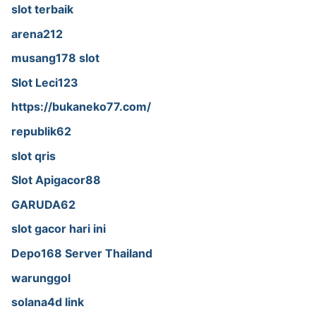
slot terbaik
arena212
musang178 slot
Slot Leci123
https://bukaneko77.com/
republik62
slot qris
Slot Apigacor88
GARUDA62
slot gacor hari ini
Depo168 Server Thailand
warunggol
solana4d link