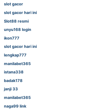
slot gacor
slot gacor hari ini
Slot88 resmi
unyu168 login
ikon777
slot gacor hari ini
lengkap777
manilabet365
istana338
badak178
janji 33
manilabet365
naga99 link