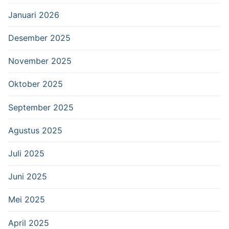
Januari 2026
Desember 2025
November 2025
Oktober 2025
September 2025
Agustus 2025
Juli 2025
Juni 2025
Mei 2025
April 2025