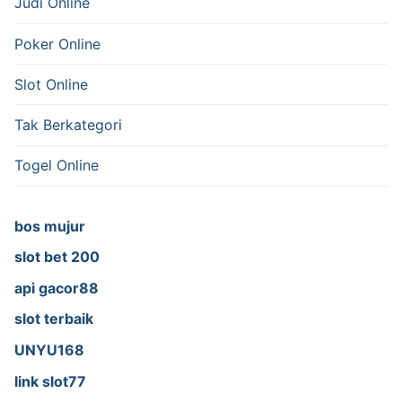
Judi Online
Poker Online
Slot Online
Tak Berkategori
Togel Online
bos mujur
slot bet 200
api gacor88
slot terbaik
UNYU168
link slot77