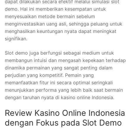
dapat dilakukan secara efektif melalui simulasi slot
demo. Hal ini memberikan kesempatan untuk
menyesuaikan metode bermain sebelum
menginvestasikan uang asli, sehingga peluang untuk
menghasilkan keuntungan nyata dapat meningkat
signifikan.
Slot demo juga berfungsi sebagai medium untuk
membangun intuisi dan mengasah kepekaan terhadap
dinamika permainan yang sangat penting dalam
perjudian yang kompetitif. Pemain yang
memanfaatkan fitur ini secara optimal seringkali
menunjukkan performa yang lebih baik saat bermain
dengan taruhan nyata di kasino online Indonesia.
Review Kasino Online Indonesia
dengan Fokus pada Slot Demo