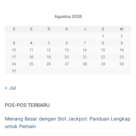
Agustus 2026
S
S
R
K
J
S
M
1
2
3
4
5
6
7
8
9
10
11
12
13
14
15
16
17
18
19
20
21
22
23
24
25
26
27
28
29
30
31
« Jul
POS-POS TERBARU
Menang Besar dengan Slot Jackpot: Panduan Lengkap
untuk Pemain