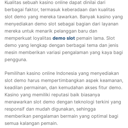
Kualitas sebuah kasino online dapat dinilai dari
berbagai faktor, termasuk keberadaan dan kualitas
slot demo yang mereka tawarkan. Banyak kasino yang
menyediakan demo slot sebagai bagian dari layanan
mereka untuk menarik pelanggan baru dan
memperkuat loyalitas
demo slot
pemain lama. Slot
demo yang lengkap dengan berbagai tema dan jenis
mesin memberikan variasi pengalaman yang kaya bagi
pengguna.
Pemilihan kasino online Indonesia yang menyediakan
slot demo harus mempertimbangkan aspek keamanan,
keadilan permainan, dan kemudahan akses fitur demo.
Kasino yang memiliki reputasi baik biasanya
menawarkan slot demo dengan teknologi terkini yang
responsif dan mudah digunakan, sehingga
memberikan pengalaman bermain yang optimal bagi
semua kalangan pemain.