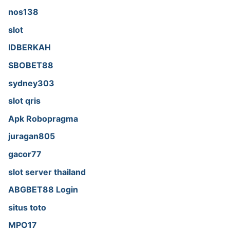
nos138
slot
IDBERKAH
SBOBET88
sydney303
slot qris
Apk Robopragma
juragan805
gacor77
slot server thailand
ABGBET88 Login
situs toto
MPO17