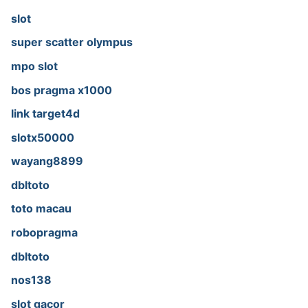
slot
super scatter olympus
mpo slot
bos pragma x1000
link target4d
slotx50000
wayang8899
dbltoto
toto macau
robopragma
dbltoto
nos138
slot gacor