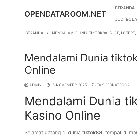
Lompat
BERANDA
ke
OPENDATAROOM.NET
konten
JUDI BOL
BERANDA
MENDALAMI DUNIA TIKTOK88: SLOT, LOTERE,
Mendalami Dunia tiktok
Online
ADMIN
15 NOVEMBER 2025
TAK BERKATEGORI
Mendalami Dunia tik
Kasino Online
Selamat datang di dunia
tiktok88
, tempat di m