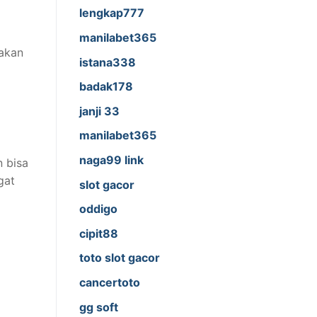
lengkap777
manilabet365
sakan
istana338
badak178
janji 33
manilabet365
naga99 link
n bisa
gat
slot gacor
oddigo
cipit88
toto slot gacor
cancertoto
gg soft