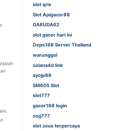
.
slot qris
Slot Apigacor88
GARUDA62
n
slot gacor hari ini
Depo168 Server Thailand
warunggol
adalah
solana4d link
gan
ayojp88
SM605 Slot
slot777
gacor188 login
ain.
cog777
an
slot zeus terpercaya