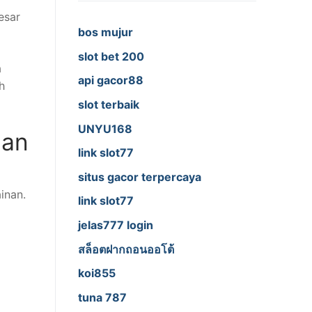
esar
bos mujur
slot bet 200
a
api gacor88
h
slot terbaik
UNYU168
gan
link slot77
situs gacor terpercaya
inan.
link slot77
jelas777 login
สล็อตฝากถอนออโต้
koi855
tuna 787