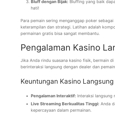
Bluff dengan Bijak:
Bluffing yang baik dap
hati!
Para pemain sering menganggap poker sebagai p
keterampilan dan strategi. Latihan adalah ko
permainan gratis bisa sangat membantu.
Pengalaman Kasino Lan
Jika Anda rindu suasana kasino fisik, bermain di 
berinteraksi langsung dengan dealer dan pemain 
Keuntungan Kasino Langsung
Pengalaman Interaktif:
Interaksi langsung
Live Streaming Berkualitas Tinggi:
Anda da
kepercayaan dalam permainan.