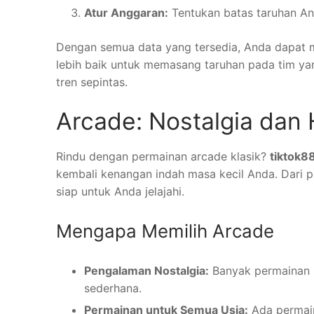
Atur Anggaran:
Tentukan batas taruhan An
Dengan semua data yang tersedia, Anda dapat m
lebih baik untuk memasang taruhan pada tim ya
tren sepintas.
Arcade: Nostalgia dan 
Rindu dengan permainan arcade klasik?
tiktok8
kembali kenangan indah masa kecil Anda. Dari
siap untuk Anda jelajahi.
Mengapa Memilih Arcade
Pengalaman Nostalgia:
Banyak permainan 
sederhana.
Permainan untuk Semua Usia:
Ada permain