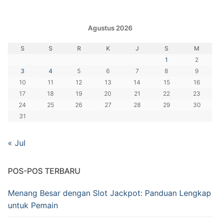
Agustus 2026
S
S
R
K
J
S
M
1
2
3
4
5
6
7
8
9
10
11
12
13
14
15
16
17
18
19
20
21
22
23
24
25
26
27
28
29
30
31
« Jul
POS-POS TERBARU
Menang Besar dengan Slot Jackpot: Panduan Lengkap
untuk Pemain