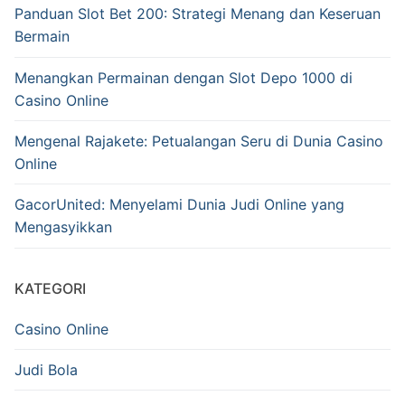
Panduan Slot Bet 200: Strategi Menang dan Keseruan
Bermain
Menangkan Permainan dengan Slot Depo 1000 di
Casino Online
Mengenal Rajakete: Petualangan Seru di Dunia Casino
Online
GacorUnited: Menyelami Dunia Judi Online yang
Mengasyikkan
KATEGORI
Casino Online
Judi Bola