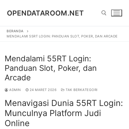
Lompat
ke
OPENDATAROOM.NET
konten
BERANDA
Cari:
MENDALAMI 55RT LOGIN: PANDUAN SLOT, POKER, DAN ARCADE
Mendalami 55RT Login:
Panduan Slot, Poker, dan
Arcade
ADMIN
24 MARET 2026
TAK BERKATEGORI
Menavigasi Dunia 55RT Login:
Munculnya Platform Judi
Online