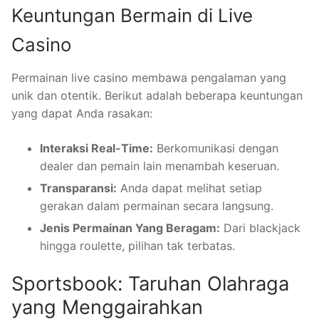
Keuntungan Bermain di Live
Casino
Permainan live casino membawa pengalaman yang
unik dan otentik. Berikut adalah beberapa keuntungan
yang dapat Anda rasakan:
Interaksi Real-Time:
Berkomunikasi dengan
dealer dan pemain lain menambah keseruan.
Transparansi:
Anda dapat melihat setiap
gerakan dalam permainan secara langsung.
Jenis Permainan Yang Beragam:
Dari blackjack
hingga roulette, pilihan tak terbatas.
Sportsbook: Taruhan Olahraga
yang Menggairahkan