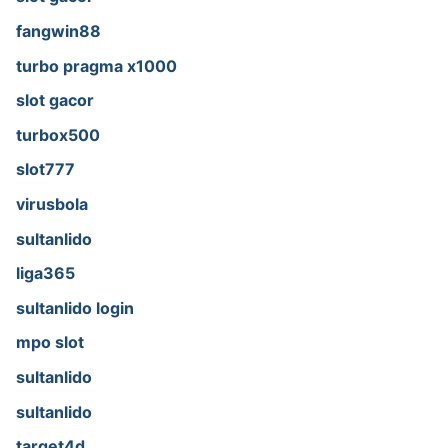
fangwin88
turbo pragma x1000
slot gacor
turbox500
slot777
virusbola
sultanlido
liga365
sultanlido login
mpo slot
sultanlido
sultanlido
target4d