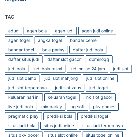
TAG
aduq
agen bola
agen judi
agen judi online
agen togel
angka togel
bandar ceme
bandar togel
bola parlay
daftar judi bola
daftar situs judi
daftar slot gacor
dominoqq
judi bola
judi bola resmi
judi online 24 jam
judi slot
judi slot demo
judi slot mahjong
judi slot online
judi slot terpercaya
judi slot zeus
judi togel
keluaran hari ini
keluaran togel
link slot gacor
live judi bola
mix parlay
pg soft
pkv games
pragmatic play
prediksi bola
prediksi togel
situs judi bola
situs judi online
situs judi terpercaya
situs pkv poker
situs slot online
situs togel online