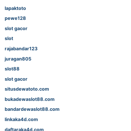
lapaktoto
pewe128
slot gacor
slot
rajabandar123
juragan805
slot88
slot gacor
situsdewatoto.com
bukadewaslot88.com
bandardewaslot88.com
linkaka4d.com
daftaraka4d.com