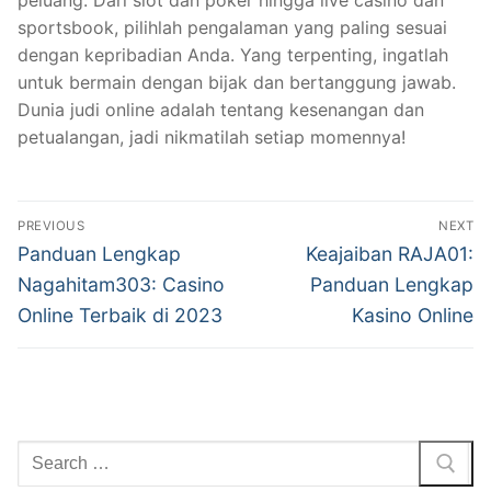
sportsbook, pilihlah pengalaman yang paling sesuai
dengan kepribadian Anda. Yang terpenting, ingatlah
untuk bermain dengan bijak dan bertanggung jawab.
Dunia judi online adalah tentang kesenangan dan
petualangan, jadi nikmatilah setiap momennya!
Navigasi
PREVIOUS
NEXT
pos
Previous
Next
Panduan Lengkap
Keajaiban RAJA01:
post:
post:
Nagahitam303: Casino
Panduan Lengkap
Online Terbaik di 2023
Kasino Online
Cari: