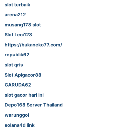
slot terbaik
arena212
musang178 slot
Slot Leci123
https://bukaneko77.com/
republik62
slot qris
Slot Apigacor88
GARUDA62
slot gacor hari ini
Depo168 Server Thailand
warunggol
solana4d link