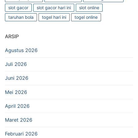
slot gacor
slot gacor hari ini
slot online
taruhan bola
togel hari ini
togel online
ARSIP
Agustus 2026
Juli 2026
Juni 2026
Mei 2026
April 2026
Maret 2026
Februari 2026