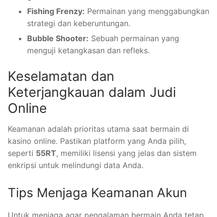
Fishing Frenzy:
Permainan yang menggabungkan
strategi dan keberuntungan.
Bubble Shooter:
Sebuah permainan yang
menguji ketangkasan dan refleks.
Keselamatan dan
Keterjangkauan dalam Judi
Online
Keamanan adalah prioritas utama saat bermain di
kasino online. Pastikan platform yang Anda pilih,
seperti
55RT
, memiliki lisensi yang jelas dan sistem
enkripsi untuk melindungi data Anda.
Tips Menjaga Keamanan Akun
Untuk menjaga agar pengalaman bermain Anda tetap