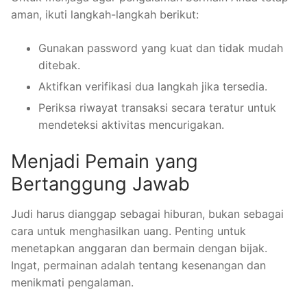
aman, ikuti langkah-langkah berikut:
Gunakan password yang kuat dan tidak mudah
ditebak.
Aktifkan verifikasi dua langkah jika tersedia.
Periksa riwayat transaksi secara teratur untuk
mendeteksi aktivitas mencurigakan.
Menjadi Pemain yang
Bertanggung Jawab
Judi harus dianggap sebagai hiburan, bukan sebagai
cara untuk menghasilkan uang. Penting untuk
menetapkan anggaran dan bermain dengan bijak.
Ingat, permainan adalah tentang kesenangan dan
menikmati pengalaman.