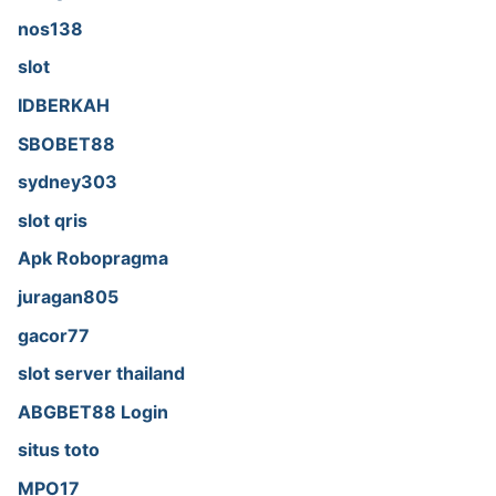
nos138
slot
IDBERKAH
SBOBET88
sydney303
slot qris
Apk Robopragma
juragan805
gacor77
slot server thailand
ABGBET88 Login
situs toto
MPO17