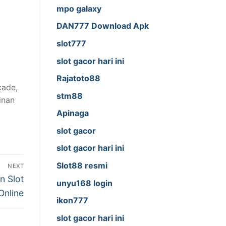
mpo galaxy
DAN777 Download Apk
slot777
slot gacor hari ini
Rajatoto88
cade,
stm88
inan
Apinaga
slot gacor
slot gacor hari ini
Slot88 resmi
NEXT
 Slot
unyu168 login
Online
ikon777
slot gacor hari ini