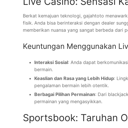
Live Casino: Sensasi K
Berkat kemajuan teknologi, gajahtoto menawa
fisik. Anda bisa berinteraksi dengan dealer sung
memberikan nuansa yang sangat berbeda dari pe
Keuntungan Menggunakan Liv
Interaksi Sosial
: Anda dapat berkomunikas
bermain.
Keaslian dan Rasa yang Lebih Hidup
: Ling
pengalaman bermain lebih otentik.
Berbagai Pilihan Permainan
: Dari blackja
permainan yang mengasyikkan.
Sportsbook: Taruhan O