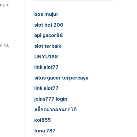
main
bos mujur
slot bet 200
api gacor88
aha,
slot terbaik
UNYU168
link slot77
situs gacor terpercaya
link slot77
jelas777 login
สล็อตฝากถอนออโต้
.
koi855
tuna 787