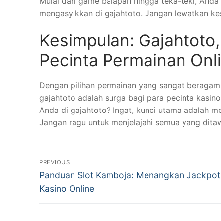
Mulai dari game balapan hingga teka-teki, And
mengasyikkan di gajahtoto. Jangan lewatkan k
Kesimpulan: Gajahtoto,
Pecinta Permainan Onl
Dengan pilihan permainan yang sangat beragam sep
gajahtoto adalah surga bagi para pecinta kasin
Anda di gajahtoto? Ingat, kunci utama adalah m
Jangan ragu untuk menjelajahi semua yang dita
Navigasi
PREVIOUS
Previous
pos
Panduan Slot Kamboja: Menangkan Jackpot 
post:
Kasino Online