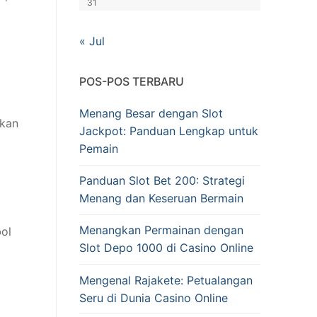
31
« Jul
POS-POS TERBARU
Menang Besar dengan Slot
ukan
Jackpot: Panduan Lengkap untuk
Pemain
Panduan Slot Bet 200: Strategi
Menang dan Keseruan Bermain
Menangkan Permainan dengan
bol
Slot Depo 1000 di Casino Online
Mengenal Rajakete: Petualangan
Seru di Dunia Casino Online