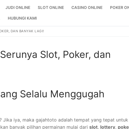
JUDI ONLINE
SLOT ONLINE
CASINO ONLINE
POKER O
A
HUBUNGI KAMI
KER, DAN BANYAK LAGI!
Serunya Slot, Poker, dan
yang Selalu Menggugah
 Jika iya, maka gajahtoto adalah tempat yang tepat untuk
kan banyak pilihan permainan mulai dari
slot
,
lottery
,
poke