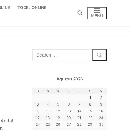
NLINE
TOGEL ONLINE
MENU
Cari:
Cari:
Agustus 2026
S
S
R
K
J
S
M
1
2
3
4
5
6
7
8
9
10
11
12
13
14
15
16
17
18
19
20
21
22
23
 Anda!
24
25
26
27
28
29
30
r
,