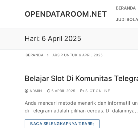
Lompat
BERANDA
ke
OPENDATAROOM.NET
konten
JUDI BOL
Hari:
6 April 2025
BERANDA
ARSIP UNTUK 6 APRIL 2025
Belajar Slot Di Komunitas Teleg
ADMIN
6 APRIL 2025
SLOT ONLINE
Anda mencari metode menarik dan informatif u
di Telegram adalah pilihan cerdas. Di dalamnya
BACA SELENGKAPNYA %RARR;