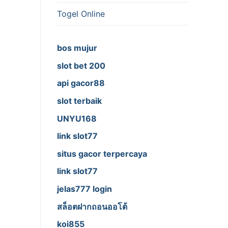
Togel Online
bos mujur
slot bet 200
api gacor88
slot terbaik
UNYU168
link slot77
situs gacor terpercaya
link slot77
jelas777 login
สล็อตฝากถอนออโต้
koi855