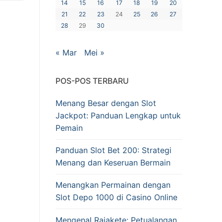
14
15
16
17
18
19
20
21
22
23
24
25
26
27
28
29
30
« Mar
Mei »
POS-POS TERBARU
Menang Besar dengan Slot
Jackpot: Panduan Lengkap untuk
Pemain
Panduan Slot Bet 200: Strategi
Menang dan Keseruan Bermain
Menangkan Permainan dengan
Slot Depo 1000 di Casino Online
Mengenal Rajakete: Petualangan